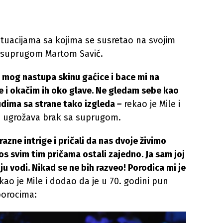
situacijama sa kojima se susretao na svojim
m suprugom Martom Savić.
 mog nastupa skinu gaćice i bace mi na
 i okačim ih oko glave. Ne gledam sebe kao
udima sa strane tako izgleda
–
rekao je Mile i
e ugrožava brak sa suprugom.
azne intrige i pričali da nas dvoje živimo
os svim tim pričama ostali zajedno. Ja sam joj
ju vodi. Nikad se ne bih razveo! Porodica mi je
kao je Mile i dodao da je u 70. godini pun
porocima: