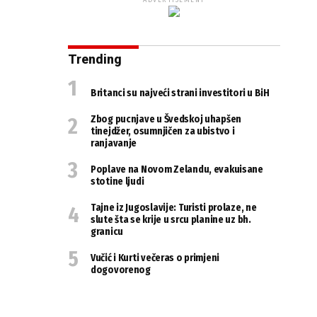
ADVERTISEMENT
Trending
Britanci su najveći strani investitori u BiH
Zbog pucnjave u Švedskoj uhapšen
tinejdžer, osumnjičen za ubistvo i
ranjavanje
Poplave na Novom Zelandu, evakuisane
stotine ljudi
Tajne iz Jugoslavije: Turisti prolaze, ne
slute šta se krije u srcu planine uz bh.
granicu
Vučić i Kurti večeras o primjeni
dogovorenog