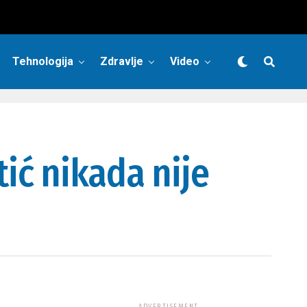
Tehnologija
Zdravlje
Video
ić nikada nije