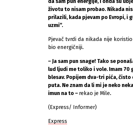
da sam pun energije, i onda su ubj
životu to nisam probao. Nikada nis
prilazili, kada pjevam po Evropi, i g
uzmi”.
Pjevač tvrdi da nikada nije korist
bio energičniji.
–
Ja sam pun snage! Tako se ponaš
lud ljudi me toliko i vole. Imam 70
blesav. Popijem dva-tri pića, čis
puta. Ne znam da li mi je neko nek
imun na to
–
rekao je Mile.
(Express/ Informer)
Express