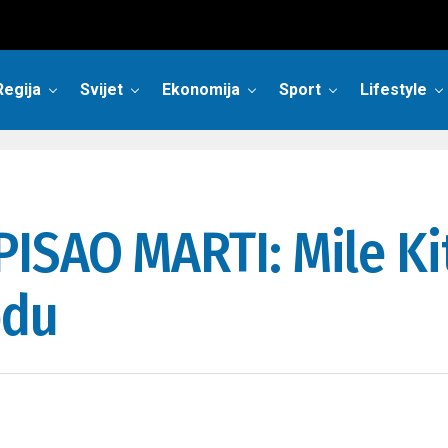
Regija
Svijet
Ekonomija
Sport
Lifestyle
SAO MARTI: Mile Kit
odu