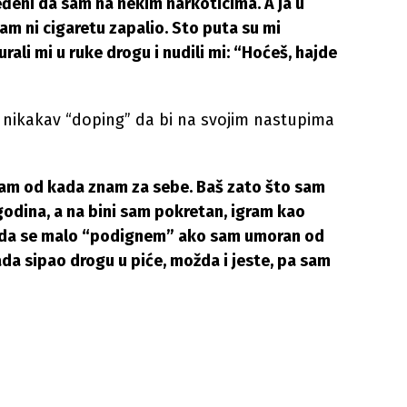
eđeni da sam na nekim narkoticima. A ja u
am ni cigaretu zapalio. Sto puta su mi
urali mi u ruke drogu i nudili mi: “Hoćeš, hajde
io nikakav “doping” da bi na svojim nastupima
am od kada znam za sebe. Baš zato što sam
 godina, a na bini sam pokretan, igram kao
to da se malo “podignem” ako sam umoran od
ada sipao drogu u piće, možda i jeste, pa sam