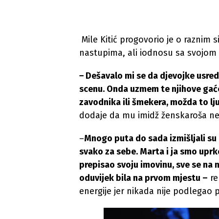
Mile Kitić progovorio je o raznim 
nastupima, ali iodnosu sa svojo
–
Dešavalo mi se da djevojke usred
scenu. Onda uzmem te njihove gaće
zavodnika ili šmekera, možda to lj
dodaje da mu imidž ženskaroša n
–
Mnogo puta do sada izmišljali su r
svako za sebe. Marta i ja smo uprk
prepisao svoju imovinu, sve se na n
oduvijek bila na prvom mjestu –
re
energije jer nikada nije podlegao 