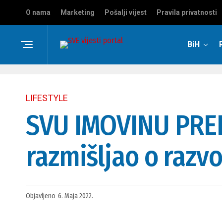
O nama
Marketing
Pošalji vijest
Pravila privatnosti
BiH
LIFESTYLE
SVU IMOVINU PREPI
razmišljao o razv
Objavljeno
6. Maja 2022.