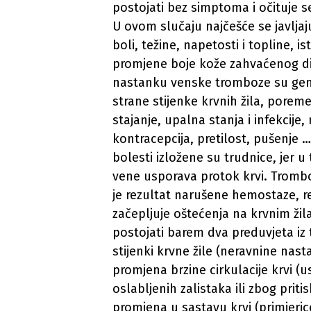
postojati bez simptoma i očituje se
U ovom slučaju najčešće se javljaj
boli, težine, napetosti i topline, 
promjene boje kože zahvaćenog dij
nastanku venske tromboze su gene
strane stijenke krvnih žila, poreme
stajanje, upalna stanja i infekcije,
kontracepcija, pretilost, pušenje 
bolesti izložene su trudnice, jer u
vene usporava protok krvi. Trombo
je rezultat narušene hemostaze, 
začepljuje oštećenja na krvnim ži
postojati barem dva preduvjeta iz 
stijenki krvne žile (neravnine nasta
promjena brzine cirkulacije krvi (u
oslabljenih zalistaka ili zbog prit
promjena u sastavu krvi (primjeric