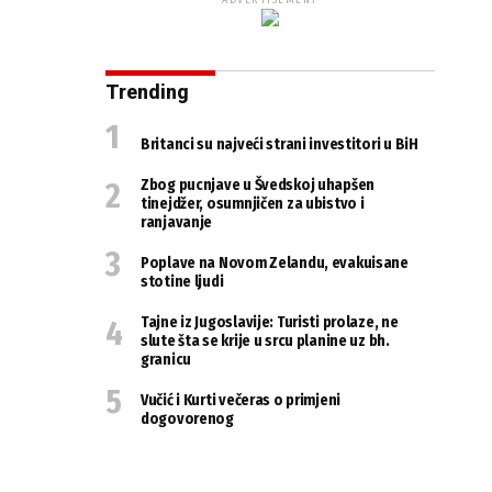
ADVERTISEMENT
Trending
Britanci su najveći strani investitori u BiH
Zbog pucnjave u Švedskoj uhapšen
tinejdžer, osumnjičen za ubistvo i
ranjavanje
Poplave na Novom Zelandu, evakuisane
stotine ljudi
Tajne iz Jugoslavije: Turisti prolaze, ne
slute šta se krije u srcu planine uz bh.
granicu
Vučić i Kurti večeras o primjeni
dogovorenog