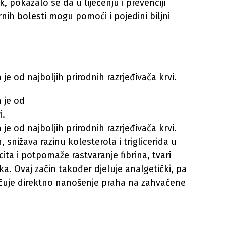
k, pokazalo se da u liječenju i prevenciji
nih bolesti mogu pomoći i pojedini biljni
je od najboljih prirodnih razrjeđivača krvi.
 je od
i.
je od najboljih prirodnih razrjeđivača krvi.
n, snižava razinu kolesterola i triglicerida u
ita i potpomaže rastvaranje fibrina, tvari
ka. Ovaj začin također djeluje analgetički, pa
čuje direktno nanošenje praha na zahvaćene