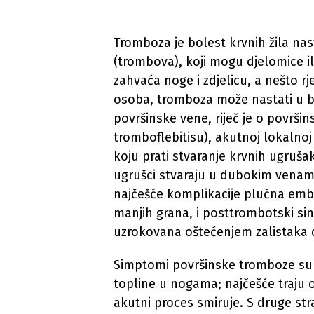
Tromboza je bolest krvnih žila na
(trombova), koji mogu djelomice il
zahvaća noge i zdjelicu, a nešto rje
osoba, tromboza može nastati u bi
površinske vene, riječ je o površi
tromboflebitisu), akutnoj lokalnoj
koju prati stvaranje krvnih ugruš
ugrušci stvaraju u dubokim venam
najčešće komplikacije plućna emboli
manjih grana, i posttrombotski sin
uzrokovana oštećenjem zalistaka 
Simptomi površinske tromboze su z
topline u nogama; najčešće traju 
akutni proces smiruje. S druge s