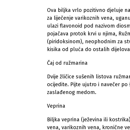
Ova biljka vrlo pozitivno djeluje n
za liječenje varikoznih vena, ugan
ulazi flavonoid pod nazivom diosmi
pojačava protok krvi u njima, Ruž
(piridoksinom), neophodnim za st
kisika od pluća do ostalih dijelova 
Čaj od ružmarina
Dvije žličice sušenih listova ružma
ocijedite. Pijte ujutro i navečer po
zaslađenog medom.
Veprina
Biljka veprina (ježevina ili kostrik
vena, varikoznih vena, kronične ve