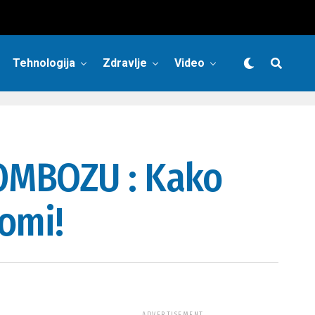
Tehnologija
Zdravlje
Video
ROMBOZU : Kako
omi!