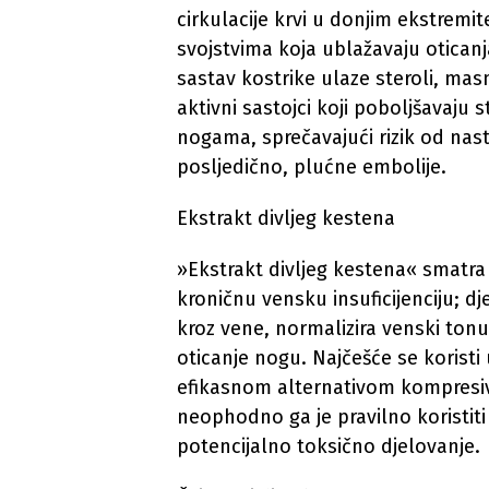
cirkulacije krvi u donjim ekstrem
svojstvima koja ublažavaju otica
sastav kostrike ulaze steroli, masn
aktivni sastojci koji poboljšavaju s
nogama, sprečavajući rizik od na
posljedično, plućne embolije.
Ekstrakt divljeg kestena
»Ekstrakt divljeg kestena« smatra
kroničnu vensku insuficijenciju; dj
kroz vene, normalizira venski tonu
oticanje nogu. Najčešće se koristi
efikasnom alternativom kompres
neophodno ga je pravilno koristiti
potencijalno toksično djelovanje.