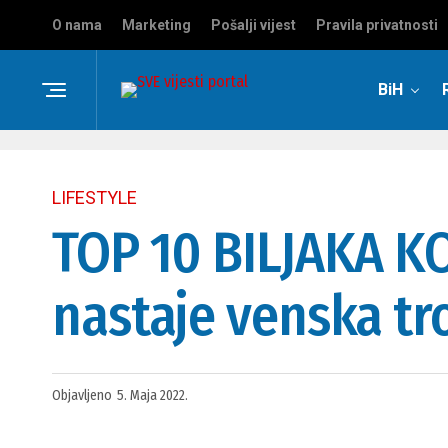
O nama
Marketing
Pošalji vijest
Pravila privatnosti
BiH
LIFESTYLE
TOP 10 BILJAKA K
nastaje venska tr
Objavljeno
5. Maja 2022.