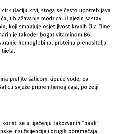
a cirkulaciju krvi, stoga se često upotrebljava
uća, ublažavanje modrica. U njezin sastav
n, koji smanjuje osjetljivost krvnih žila čime
marin je također bogat vitaminom B6
varanje hemoglobina, proteina prenositelja
tijela.
rina prelijte šalicom kipuće vode, pa
 šalicu svježe pripremljenog čaja, po želji
a) koristi se u liječenju takozvanih “pauk”
nske insuficijencije i drugih poremećaja