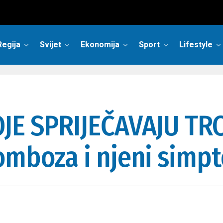
Regija
Svijet
Ekonomija
Sport
Lifestyle
OJE SPRIJEČAVAJU T
omboza i njeni simpt