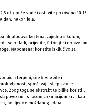
s 2,5 dl kipuće vode i ostavite pokriveno 10-15
na dan, nakon jela.
ribanih plodova kestena, zajedno s korom,
ada se ohladi, ocijedite, filtrirajte i dobivenim
noge. Napomena: koristite isključivo za
onoidi i terpeni, šire krvne žile i
prokrvljenost, sprečavaju sljepljivanje
živce. Zbog toga se ekstrakt te biljke koristi u
esti povezanih s lošom cirkulacijom krvi, kao
rca, posljedice moždanog udara,