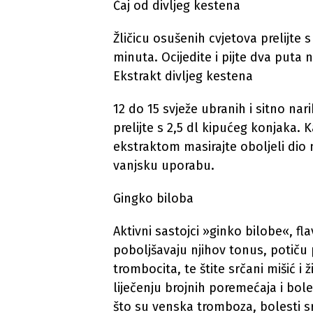
Čaj od divljeg kestena
Žličicu osušenih cvjetova prelijte 
minuta. Ocijedite i pijte dva puta 
Ekstrakt divljeg kestena
12 do 15 svježe ubranih i sitno na
prelijte s 2,5 dl kipućeg konjaka. K
ekstraktom masirajte oboljeli dio 
vanjsku uporabu.
Gingko biloba
Aktivni sastojci »ginko bilobe«, flav
poboljšavaju njihov tonus, potiču 
trombocita, te štite srčani mišić i 
liječenju brojnih poremećaja i bol
što su venska tromboza, bolesti s