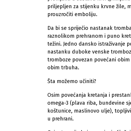
priljepljen za stijenku krvne žile, 
prouzročiti emboliju.
Da bi se spriječio nastanak tromba,
raznolikom prehranom i puno kretan
težini. Jedno dansko istraživanje p
nastanku duboke venske tromboz
tromboze povezan povećani obim 
obim trbuha.
Šta možemo učiniti?
Osim povećanja kretanja i presta
omega-3 (plava riba, bundevine s
koštunice, maslinovo ulje), topljiv
u prehrani.