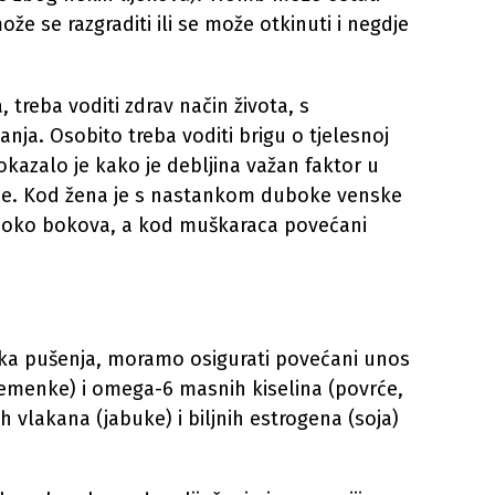
može se razgraditi ili se može otkinuti i negdje
 treba voditi zdrav način života, s
ja. Osobito treba voditi brigu o tjelesnoj
okazalo je kako je debljina važan faktor u
e. Kod žena je s nastankom duboke venske
oko bokova, a kod muškaraca povećani
nka pušenja, moramo osigurati povećani unos
jemenke) i omega-6 masnih kiselina (povrće,
ih vlakana (jabuke) i biljnih estrogena (soja)