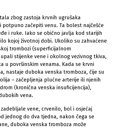
stala zbog zastoja krvnih ugrušaka
i potpuno začepiti venu. Ta bolest najčešće
đe i ruke. Iako se obično javlja kod starijih
lo kojoj životnoj dobi. Ukoliko su zahvaćene
nskoj trombozi (superficijalnom
 upali stijenke vene i okolnog vezivnog tkiva,
aka u površinskim venama. Kada se krvni
a, nastaje duboka venska tromboza, čije su
ja – začepljenja plućne arterije ili njenih
drom (kronična venska insuficijencija),
dubokih vena.
adebljale vene, crvenilo, bol i osjećaj
od jednog do dva tjedna, nakon čega se
trane, duboka venska tromboza može