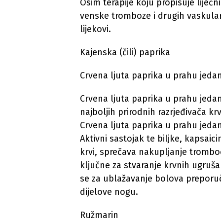
Osim terapije koju propisuje liječni
venske tromboze i drugih vaskular
lijekovi.
Kajenska (čili) paprika
Crvena ljuta paprika u prahu jedan 
Crvena ljuta paprika u prahu jedan
najboljih prirodnih razrjeđivača krv
Crvena ljuta paprika u prahu jedan 
Aktivni sastojak te biljke, kapsaici
krvi, sprečava nakupljanje tromboc
ključne za stvaranje krvnih ugruša
se za ublažavanje bolova preporu
dijelove nogu.
Ružmarin