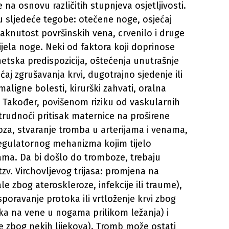
 na osnovu različitih stupnjeva osjetljivosti.
u sljedeće tegobe: otečene noge, osjećaj
istaknutost površinskih vena, crvenilo i druge
ela noge. Neki od faktora koji doprinose
tska predispozicija, oštećenja unutrašnje
ćaj zgrušavanja krvi, dugotrajno sjedenje ili
 maligne bolesti, kirurški zahvati, oralna
… Također, povišenom riziku od vaskularnih
 trudnoći pritisak maternice na proširene
za, stvaranje tromba u arterijama i venama,
regulatornog mehanizma kojim tijelo
lama. Da bi došlo do tromboze, trebaju
tzv. Virchovljevog trijasa: promjena na
le zbog ateroskleroze, infekcije ili traume),
sporavanje protoka ili vrtloženje krvi zbog
iska na vene u nogama prilikom ležanja) i
e zbog nekih lijekova). Tromb može ostati