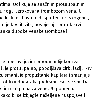
itetima. Odlikuje se snažnim protuupalnim
nja nogu uzrokovana trombozom vena. U
e kisline i flavonoidi spartein i ruskogenin,
tanje krvnih žila, pospješuju protok krvi u
stanka duboke venske tromboze i
 se obećavajućim prirodnim lijekom za
eluje protuupalno, poboljšava cirkulaciju krvi
s, smanjuje propuštanje kapilara i smanjuje
 u obliku dodataka prehrani i čak se smatra
ivnim čarapama za vene. Napomena:
 kako bi se izbjegle neželjene nuspojave i