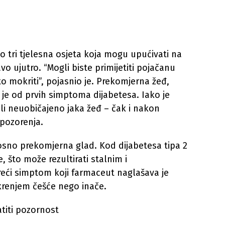
o tri tjelesna osjeta koja mogu upućivati na
ravo ujutro. “Mogli biste primijetiti pojačanu
to mokriti”, pojasnio je. Prekomjerna žeđ,
 je od prvih simptoma dijabetesa. Iako je
i neuobičajeno jaka žeđ – čak i nakon
pozorenja.
nosno prekomjerna glad. Kod dijabetesa tipa 2
e, što može rezultirati stalnim i
reći simptom koji farmaceut naglašava je
krenjem češće nego inače.
titi pozornost