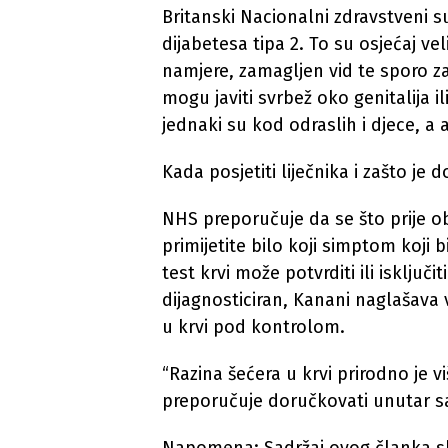
Britanski Nacionalni zdravstveni 
dijabetesa tipa 2. To su osjećaj ve
namjere, zamagljen vid te sporo zac
mogu javiti svrbež oko genitalija il
jednaki su kod odraslih i djece, a 
Kada posjetiti liječnika i zašto je
NHS preporučuje da se što prije o
primijetite bilo koji simptom koji
test krvi može potvrditi ili isključi
dijagnosticiran, Kanani naglašava
u krvi pod kontrolom.
“Razina šećera u krvi prirodno je 
preporučuje doručkovati unutar sa