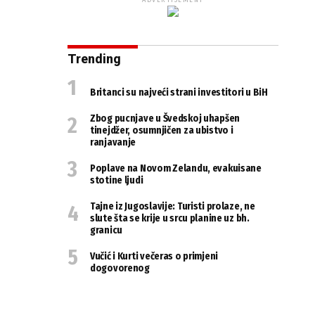
ADVERTISEMENT
Trending
Britanci su najveći strani investitori u BiH
Zbog pucnjave u Švedskoj uhapšen
tinejdžer, osumnjičen za ubistvo i
ranjavanje
Poplave na Novom Zelandu, evakuisane
stotine ljudi
Tajne iz Jugoslavije: Turisti prolaze, ne
slute šta se krije u srcu planine uz bh.
granicu
Vučić i Kurti večeras o primjeni
dogovorenog