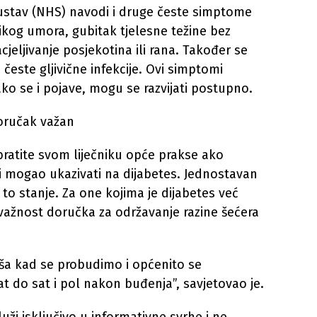
sustav (NHS) navodi i druge česte simptome
likog umora, gubitak tjelesne težine bez
jeljivanje posjekotina ili rana. Također se
i česte gljivične infekcije. Ovi simptomi
ako se i pojave, mogu se razvijati postupno.
 doručak važan
bratite svom liječniku opće prakse ako
 bi mogao ukazivati na dijabetes. Jednostavan
ti to stanje. Za one kojima je dijabetes već
 važnost doručka za održavanje razine šećera
viša kad se probudimo i općenito se
t do sat i pol nakon buđenja”, savjetovao je.