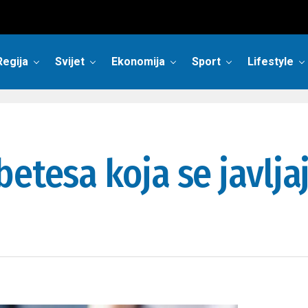
Regija
Svijet
Ekonomija
Sport
Lifestyle
etesa koja se javlja