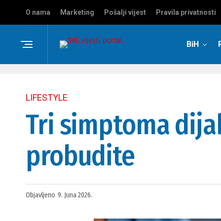
O nama
Marketing
Pošalji vijest
Pravila privatnosti
BiH
LIFESTYLE
Tri simptoma dijab
probudite
Objavljeno
9. Juna 2026.