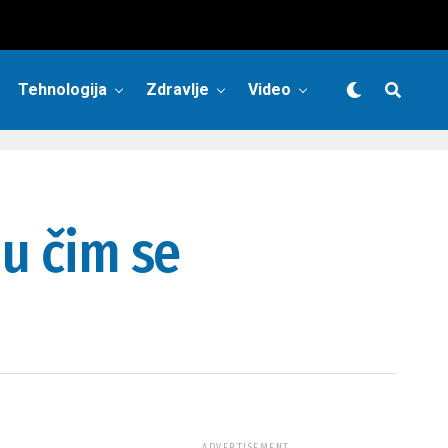
Tehnologija
Zdravlje
Video
ju čim se