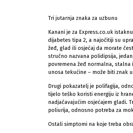
Tri jutarnja znaka za uzbunu
Kanani je za Express.co.uk istaknu
dijabetes tipa 2, a najočitiji su up
žeđ, glad ili osjećaj da morate čes
stručno nazvana polidipsija, jedan
povremena žeđ normalna, stalna il
unosa tekućine – može biti znak u
Drugi pokazatelj je polifagija, od
tijelo teško koristi energiju iz hran
nadjačavajućim osjećajem gladi. T
poliurija, odnosno potreba za mo
Ostali simptomi na koje treba obra