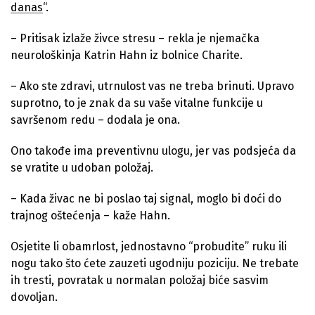
danas
“.
– Pritisak izlaže živce stresu – rekla je njemačka
neurološkinja Katrin Hahn iz bolnice Charite.
– Ako ste zdravi, utrnulost vas ne treba brinuti. Upravo
suprotno, to je znak da su vaše vitalne funkcije u
savršenom redu – dodala je ona.
Ono takođe ima preventivnu ulogu, jer vas podsjeća da
se vratite u udoban položaj.
– Kada živac ne bi poslao taj signal, moglo bi doći do
trajnog oštećenja – kaže Hahn.
Osjetite li obamrlost, jednostavno “probudite” ruku ili
nogu tako što ćete zauzeti ugodniju poziciju. Ne trebate
ih tresti, povratak u normalan položaj biće sasvim
dovoljan.