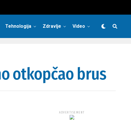
Tehnologija
Zdravlje
Video
no otkopčao brus
ADVERTISEMENT