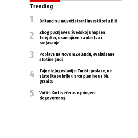
Trending
Britanci su najveći strani investitori u BiH
Zbog pucnjave u Švedskoj uhapšen
tinejdžer, osumnjičen za ubistvo i
ranjavanje
Poplave na Novom Zelandu, evakuisane
stotine ljudi
Tajne iz Jugoslavije: Turisti prolaze, ne
slute šta se krije u srcu planine uz bh.
granicu
Vučić i Kurti večeras o primjeni
dogovorenog