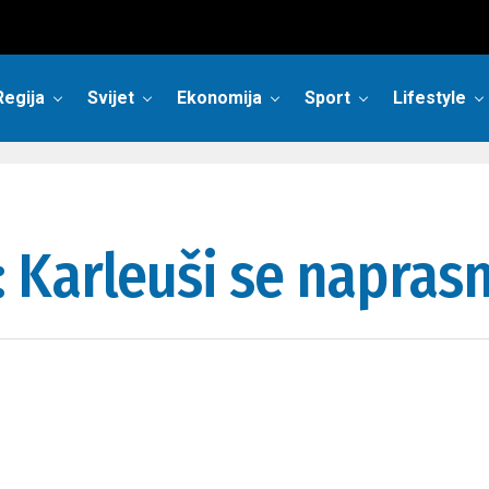
Regija
Svijet
Ekonomija
Sport
Lifestyle
 Karleuši se napras