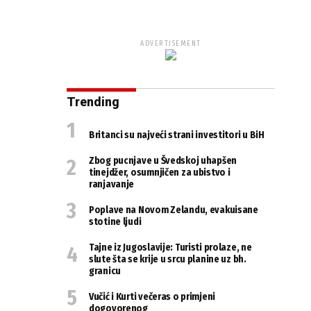
ADVERTISEMENT
Trending
Britanci su najveći strani investitori u BiH
Zbog pucnjave u Švedskoj uhapšen
tinejdžer, osumnjičen za ubistvo i
ranjavanje
Poplave na Novom Zelandu, evakuisane
stotine ljudi
Tajne iz Jugoslavije: Turisti prolaze, ne
slute šta se krije u srcu planine uz bh.
granicu
Vučić i Kurti večeras o primjeni
dogovorenog