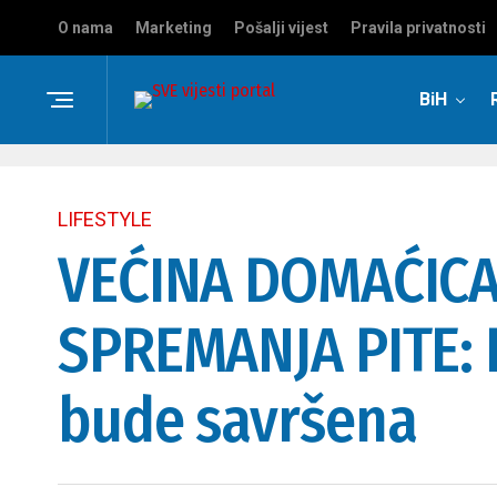
O nama
Marketing
Pošalji vijest
Pravila privatnosti
BiH
LIFESTYLE
VEĆINA DOMAĆICA
SPREMANJA PITE: E
bude savršena