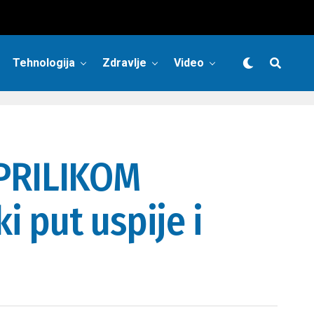
Tehnologija
Zdravlje
Video
PRILIKOM
 put uspije i