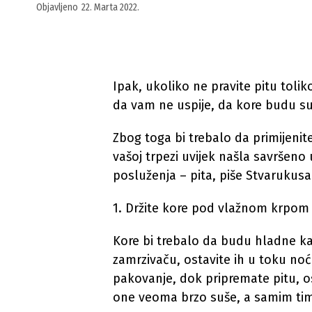
Objavljeno
22. Marta 2022.
Ipak, ukoliko ne pravite pitu tolik
da vam ne uspije, da kore budu suv
Zbog toga bi trebalo da primijenite
vašoj trpezi uvijek našla savršeno 
posluženja – pita, piše Stvarukusa
1. Držite kore pod vlažnom krpom
Kore bi trebalo da budu hladne kad
zamrzivaču, ostavite ih u toku noć
pakovanje, dok pripremate pitu, o
one veoma brzo suše, a samim tim