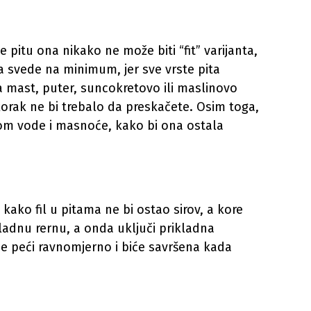
 pitu ona nikako ne može biti “fit” varijanta,
 svede na minimum, jer sve vrste pita
a mast, puter, suncokretovo ili maslinovo
 korak ne bi trebalo da preskačete. Osim toga,
nom vode i masnoće, kako bi ona ostala
, kako fil u pitama ne bi ostao sirov, a kore
 hladnu rernu, a onda uključi prikladna
se peći ravnomjerno i biće savršena kada