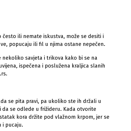
o često ili nemate iskustva, može se desiti i
e, popucaju ili fil u njima ostane nepečen.
 nekoliko savjeta i trikova kako bi se na
uvijena, ispečena i poslužena kraljica slanih
.rs.
a se pita pravi, pa ukoliko ste ih držali u
i da se odlede u frižideru. Kada otvorite
statak kora držite pod vlažnom krpom, jer se
 i pucaju.