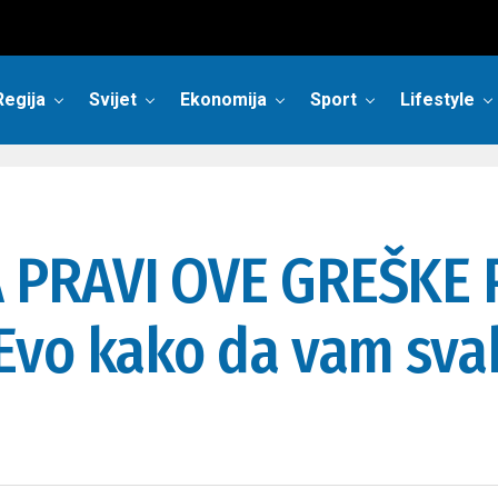
Regija
Svijet
Ekonomija
Sport
Lifestyle
 PRAVI OVE GREŠKE 
vo kako da vam svaki