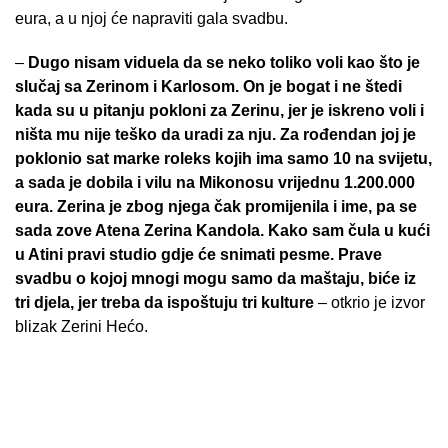
eura, a u njoj će napraviti gala svadbu.
–
Dugo nisam viduela da se neko toliko voli kao što je
slučaj sa Zerinom i Karlosom. On je bogat i ne štedi
kada su u pitanju pokloni za Zerinu, jer je iskreno voli i
ništa mu nije teško da uradi za nju. Za rođendan joj je
poklonio sat marke roleks kojih ima samo 10 na svijetu,
a sada je dobila i vilu na Mikonosu vrijednu 1.200.000
eura. Zerina je zbog njega čak promijenila i ime, pa se
sada zove Atena Zerina Kandola. Kako sam čula u kući
u Atini pravi studio gdje će snimati pesme. Prave
svadbu o kojoj mnogi mogu samo da maštaju, biće iz
tri djela, jer treba da ispoštuju tri kulture
– otkrio je izvor
blizak Zerini Hećo.