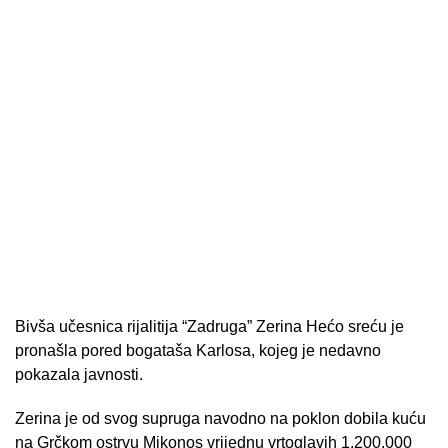
Bivša učesnica rijalitija “Zadruga” Zerina Hećo sreću je
pronašla pored bogataša Karlosa, kojeg je nedavno
pokazala javnosti.
Zerina je od svog supruga navodno na poklon dobila kuću
na Grčkom ostrvu Mikonos vrijednu vrtoglavih 1.200.000