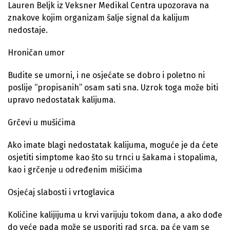
Lauren Beljk iz Veksner Medikal Centra upozorava na
znakove kojim organizam šalje signal da kalijum
nedostaje.
Hroničan umor
Budite se umorni, i ne osjećate se dobro i poletno ni
poslije “propisanih” osam sati sna. Uzrok toga može biti
upravo nedostatak kalijuma.
Grčevi u mušićima
Ako imate blagi nedostatak kalijuma, moguće je da ćete
osjetiti simptome kao što su trnci u šakama i stopalima,
kao i grčenje u određenim mišićima
Osjećaj slabosti i vrtoglavica
Količine kalijijuma u krvi varijuju tokom dana, a ako dođe
do veće pada može se usporiti rad srca, pa će vam se