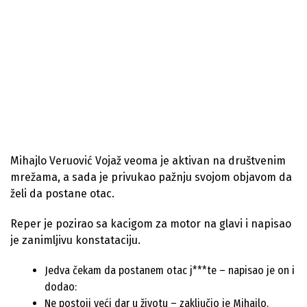
Mihajlo Veruović Vojaž veoma je aktivan na društvenim
mrežama, a sada je privukao pažnju svojom objavom da
želi da postane otac.
Reper je pozirao sa kacigom za motor na glavi i napisao
je zanimljivu konstataciju.
Jedva čekam da postanem otac j***te – napisao je on i
dodao:
Ne postoji veći dar u životu – zaključio je Mihajlo.