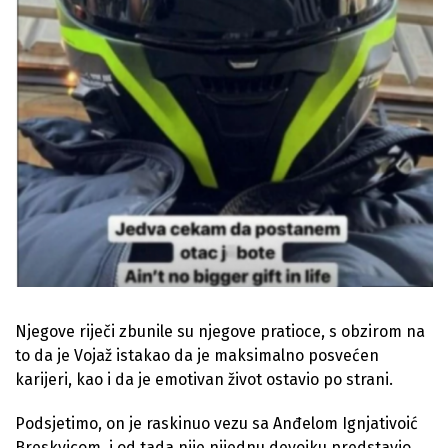
Njegove riječi zbunile su njegove pratioce, s obzirom na
to da je Vojaž istakao da je maksimalno posvećen
karijeri, kao i da je emotivan život ostavio po strani.
Podsjetimo, on je raskinuo vezu sa Anđelom Ignjativoić
Breskvicom, i od tada nije nijednu devojku predstavio