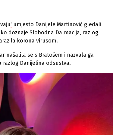
evaju
‘
umjesto Danijele Martinović gledali
ko doznaje Slobodna Dalmacija, razlog
zarazila korona virusom.
lar našalila se s Bratošem i nazvala ga
a razlog Danijelina odsustva.