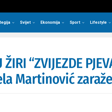
Regija
Svijet
Ekonomija
Sport
Lifestyle
ŽIRI “ZVIJEZDE PJEV
ijela Martinović zar