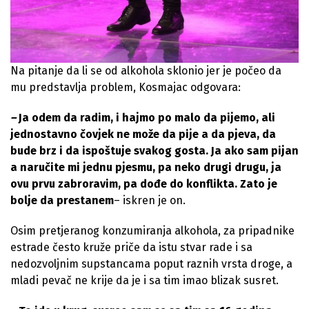
Na pitanje da li se od alkohola sklonio jer je počeo da
mu predstavlja problem, Kosmajac odgovara:
–
Ja odem da radim, i hajmo po malo da pijemo, ali
jednostavno čovjek ne može da pije a da pjeva, da
bude brz i da ispoštuje svakog gosta. Ja ako sam pijan
a naručite mi jednu pjesmu, pa neko drugi drugu, ja
ovu prvu zabroravim, pa dođe do konflikta. Zato je
bolje da prestanem
– iskren je on.
Osim pretjeranog konzumiranja alkohola, za pripadnike
estrade često kruže priče da istu stvar rade i sa
nedozvoljnim supstancama poput raznih vrsta droge, a
mladi pevač ne krije da je i sa tim imao blizak susret.