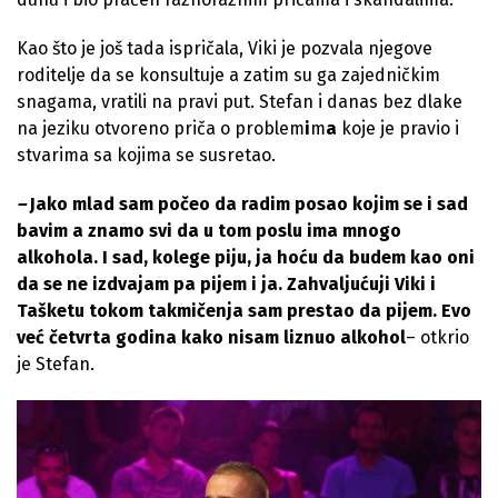
Kao što je još tada ispričala, Viki je pozvala njegove
roditelje da se konsultuje a zatim su ga zajedničkim
snagama, vratili na pravi put. Stefan i danas bez dlake
na jeziku otvoreno priča o problem
i
m
a
koje je pravio i
stvarima sa kojima se susretao.
–
Jako mlad sam počeo da radim posao kojim se i sad
bavim a znamo svi da u tom poslu ima mnogo
alkohola. I sad, kolege piju, ja hoću da budem kao oni
da se ne izdvajam pa pijem i ja. Zahvaljućuji Viki i
Tašketu tokom takmičenja sam prestao da pijem. Evo
već četvrta godina kako nisam liznuo alkohol
– otkrio
je Stefan.