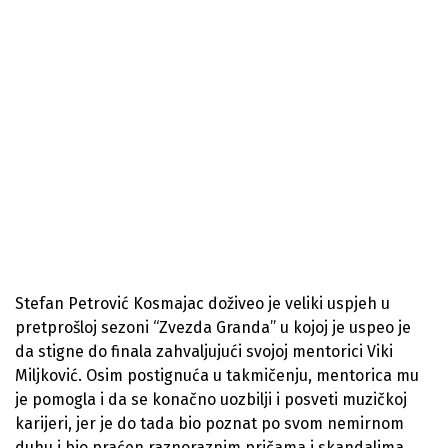
Stefan Petrović Kosmajac doživeo je veliki uspjeh u
pretprošloj sezoni “Zvezda Granda” u kojoj je uspeo je
da stigne do finala zahvaljujući svojoj mentorici Viki
Miljković. Osim postignuća u takmičenju, mentorica mu
je pomogla i da se konačno uozbilji i posveti muzičkoj
karijeri, jer je do tada bio poznat po svom nemirnom
duhu i bio praćen raznoraznim pričama i skandalima.