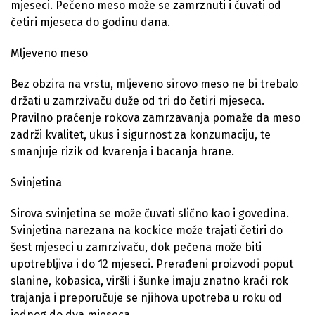
mjeseci. Pečeno meso može se zamrznuti i čuvati od
četiri mjeseca do godinu dana.
Mljeveno meso
Bez obzira na vrstu, mljeveno sirovo meso ne bi trebalo
držati u zamrzivaču duže od tri do četiri mjeseca.
Pravilno praćenje rokova zamrzavanja pomaže da meso
zadrži kvalitet, ukus i sigurnost za konzumaciju, te
smanjuje rizik od kvarenja i bacanja hrane.
Svinjetina
Sirova svinjetina se može čuvati slično kao i govedina.
Svinjetina narezana na kockice može trajati četiri do
šest mjeseci u zamrzivaču, dok pečena može biti
upotrebljiva i do 12 mjeseci. Prerađeni proizvodi poput
slanine, kobasica, viršli i šunke imaju znatno kraći rok
trajanja i preporučuje se njihova upotreba u roku od
jednog do dva mjeseca.