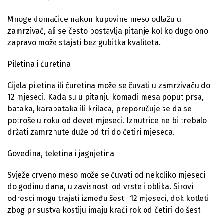
Mnoge domaćice nakon kupovine meso odlažu u
zamrzivač, ali se često postavlja pitanje koliko dugo ono
zapravo može stajati bez gubitka kvaliteta.
Piletina i ćuretina
Cijela piletina ili ćuretina može se čuvati u zamrzivaču do
12 mjeseci. Kada su u pitanju komadi mesa poput prsa,
bataka, karabataka ili krilaca, preporučuje se da se
potroše u roku od devet mjeseci. Iznutrice ne bi trebalo
držati zamrznute duže od tri do četiri mjeseca.
Govedina, teletina i jagnjetina
Svježe crveno meso može se čuvati od nekoliko mjeseci
do godinu dana, u zavisnosti od vrste i oblika. Sirovi
odresci mogu trajati između šest i 12 mjeseci, dok kotleti
zbog prisustva kostiju imaju kraći rok od četiri do šest