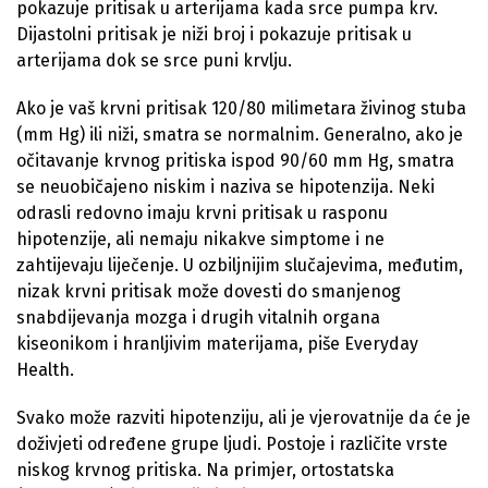
pokazuje pritisak u arterijama kada srce pumpa krv.
Dijastolni pritisak je niži broj i pokazuje pritisak u
arterijama dok se srce puni krvlju.
Ako je vaš krvni pritisak 120/80 milimetara živinog stuba
(mm Hg) ili niži, smatra se normalnim. Generalno, ako je
očitavanje krvnog pritiska ispod 90/60 mm Hg, smatra
se neuobičajeno niskim i naziva se hipotenzija. Neki
odrasli redovno imaju krvni pritisak u rasponu
hipotenzije, ali nemaju nikakve simptome i ne
zahtijevaju liječenje. U ozbiljnijim slučajevima, međutim,
nizak krvni pritisak može dovesti do smanjenog
snabdijevanja mozga i drugih vitalnih organa
kiseonikom i hranljivim materijama, piše Everyday
Health.
Svako može razviti hipotenziju, ali je vjerovatnije da će je
doživjeti određene grupe ljudi. Postoje i različite vrste
niskog krvnog pritiska. Na primjer, ortostatska