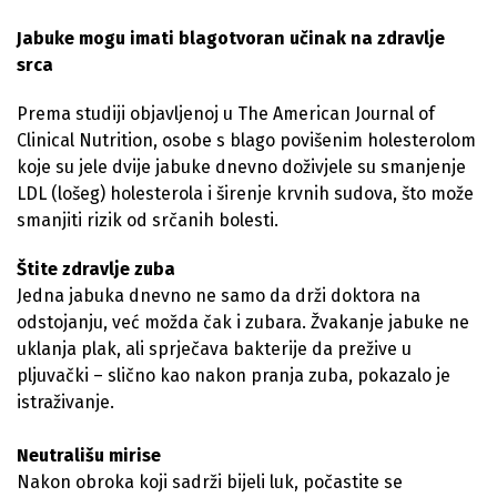
Jabuke mogu imati blagotvoran učinak na zdravlje
srca
Prema studiji objavljenoj u The American Journal of
Clinical Nutrition, osobe s blago povišenim holesterolom
koje su jele dvije jabuke dnevno doživjele su smanjenje
LDL (lošeg) holesterola i širenje krvnih sudova, što može
smanjiti rizik od srčanih bolesti.
Štite zdravlje zuba
Jedna jabuka dnevno ne samo da drži doktora na
odstojanju, već možda čak i zubara. Žvakanje jabuke ne
uklanja plak, ali sprječava bakterije da prežive u
pljuvački – slično kao nakon pranja zuba, pokazalo je
istraživanje.
Neutrališu mirise
Nakon obroka koji sadrži bijeli luk, počastite se