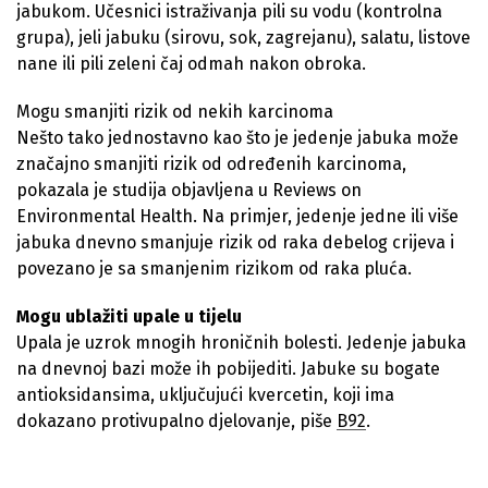
jabukom. Učesnici istraživanja pili su vodu (kontrolna
grupa), jeli jabuku (sirovu, sok, zagrejanu), salatu, listove
nane ili pili zeleni čaj odmah nakon obroka.
Mogu smanjiti rizik od nekih karcinoma
Nešto tako jednostavno kao što je jedenje jabuka može
značajno smanjiti rizik od određenih karcinoma,
pokazala je studija objavljena u Reviews on
Environmental Health. Na primjer, jedenje jedne ili više
jabuka dnevno smanjuje rizik od raka debelog crijeva i
povezano je sa smanjenim rizikom od raka pluća.
Mogu ublažiti upale u tijelu
Upala je uzrok mnogih hroničnih bolesti. Jedenje jabuka
na dnevnoj bazi može ih pobijediti. Jabuke su bogate
antioksidansima, uključujući kvercetin, koji ima
dokazano protivupalno djelovanje, piše
B92
.