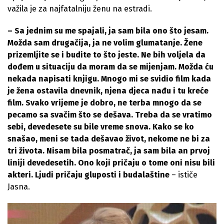
važila je za najfatalniju ženu na estradi.
– Sa jednim su me spajali, ja sam bila ono što jesam.
Možda sam drugačija, ja ne volim glumatanje. Žene
prizemljite se i budite to što jeste. Ne bih voljela da
dođem u situaciju da moram da se mijenjam. Možda ću
nekada napisati knjigu. Mnogo mi se svidio film kada
je žena ostavila dnevnik, njena djeca nađu i tu kreće
film. Svako vrijeme je dobro, ne terba mnogo da se
pecamo sa svačim što se dešava. Treba da se vratimo
sebi, devedesete su bile vreme snova. Kako se ko
snašao, meni se tada dešavao život, nekome ne bi za
tri života. Nisam bila posmatrač, ja sam bila an prvoj
liniji devedesetih. Ono koji pričaju o tome oni nisu bili
akteri. Ljudi pričaju gluposti i budalaštine
– ističe
Jasna.