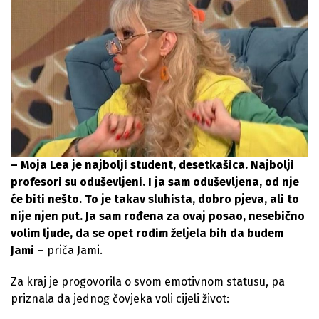
– Moja Lea je najbolji student, desetkašica. Najbolji
profesori su oduševljeni. I ja sam oduševljena, od nje
će biti nešto. To je takav sluhista, dobro pjeva, ali to
nije njen put. Ja sam rođena za ovaj posao, nesebično
volim ljude, da se opet rodim željela bih da budem
Jami –
priča Jami.
Za kraj je progovorila o svom emotivnom statusu, pa
priznala da jednog čovjeka voli cijeli život: