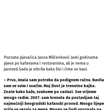
Poznata pjevačica Jasna Milčenković Jami godinama
pjeva po kafanama i restoranima, ali je nema u
javnosti.Sada je otkrila kako živi i čime se bavi.
– Prvo, imala sam potrebu da podignem ručnu. Bavila
sam se svim i svačim. Moj život je trenutno bajka.
Znate kako kažu, svakome po zasluzi. Sve vrijeme
mnogo radim. 2007. sam krenula da postavljam taj
najmoćniji beogradski kafanski provod. Mnogo lijepe
priče se vezuju za mene. Mnogo se ljudi upoznalo na