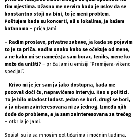
tim mjestima. Užasno me nervira kada je uslov da se
konstantno stoji na bini, to je meni problem.
Poštujem kada su koncerti, ali u lokalima, ja kažem
kafanama
– priča Jami.
– Radim proslave, privatne zabave, ja kada se pojavim
to je ta priča. Radim onako kako se očekuje od mene,
a ne kako mi se nameće.Ja sam borac, feniks, mene ko
može da uništi?
– priča Jami u emisiji “Premijera-vikend
specijal”.
– Krivo mi je jer sam ja jako dostupna, kada me
pozoveš doći ću, napravićemo intervju. Kao u politici.
To je bilo mladost ludost. Jedan se bori, drugi se bori,
a ja nisam zainteresovana ni za jednog. Između njih
dođe do problema, a ja sam zainteresovana za trećeg
–
otkrila je Jami.
Spajali su je sa mnogim političarima i moćnim ljudima,