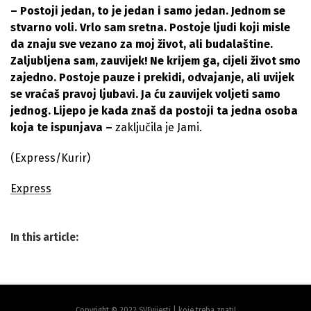
– Postoji jedan, to je jedan i samo jedan. Jednom se
stvarno voli. Vrlo sam sretna. Postoje ljudi koji misle
da znaju sve vezano za moj život, ali budalaštine.
Zaljubljena sam, zauvijek! Ne krijem ga, cijeli život smo
zajedno. Postoje pauze i prekidi, odvajanje, ali uvijek
se vraćaš pravoj ljubavi. Ja ću zauvijek voljeti samo
jednog. Lijepo je kada znaš da postoji ta jedna osoba
koja te ispunjava –
zaključila je Jami.
(Express/Kurir)
Express
In this article:
Copyright © 2022 SVEvijesti | koje treba znati!