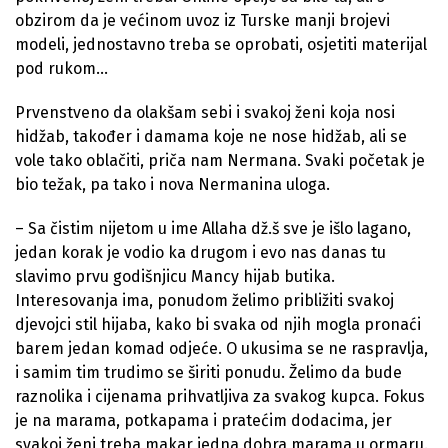
obzirom da je većinom uvoz iz Turske manji brojevi
modeli, jednostavno treba se oprobati, osjetiti materijal
pod rukom…
Prvenstveno da olakšam sebi i svakoj ženi koja nosi
hidžab, također i damama koje ne nose hidžab, ali se
vole tako oblačiti, priča nam Nermana. Svaki početak je
bio težak, pa tako i nova Nermanina uloga.
– Sa čistim nijetom u ime Allaha dž.š sve je išlo lagano,
jedan korak je vodio ka drugom i evo nas danas tu
slavimo prvu godišnjicu Mancy hijab butika.
Interesovanja ima, ponudom želimo približiti svakoj
djevojci stil hijaba, kako bi svaka od njih mogla pronaći
barem jedan komad odjeće. O ukusima se ne raspravlja,
i samim tim trudimo se širiti ponudu. Želimo da bude
raznolika i cijenama prihvatljiva za svakog kupca. Fokus
je na marama, potkapama i pratećim dodacima, jer
svakoj ženi treba makar jedna dobra marama u ormaru.