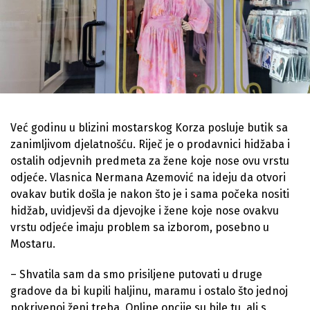
Već godinu u blizini mostarskog Korza posluje butik sa
zanimljivom djelatnošću. Riječ je o prodavnici hidžaba i
ostalih odjevnih predmeta za žene koje nose ovu vrstu
odjeće. Vlasnica Nermana Azemović na ideju da otvori
ovakav butik došla je nakon što je i sama počeka nositi
hidžab, uvidjevši da djevojke i žene koje nose ovakvu
vrstu odjeće imaju problem sa izborom, posebno u
Mostaru.
– Shvatila sam da smo prisiljene putovati u druge
gradove da bi kupili haljinu, maramu i ostalo što jednoj
pokrivenoj ženi treba. Online opcije su bile tu, ali s