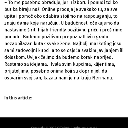
– To me posebno obraduje, jer u izboru i ponudi toliko
butika biraju naš. Online prodaja je svakako tu, za sve
upite i pomoć oko odabira stojimo na raspolaganju, to
znaju dame koje naručuju. U budućnosti očekujemo da
nastavimo širiti hijab friendly pozitivnu priču i proširimo
ponudu. Budemo pozitivno prepoznatljivi u gradu i
nezaobilazan kutak svake žene. Najbolji marketing jesu
sami zadovoljni kupci, a to se osjeća svakim javljanjem ili
dolaskom. Uvijek želimo da budemo korak naprijed.
Rastemo sa idejama. Hvala svim kupcima, klijentima,
prijateljima, posebno onima koji su doprinijeli da
ostvarim svoj san, kazala nam je na kraju Nermana.
In this article:
Copyright © 2022 SVEvijesti | koje treba znati!