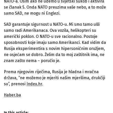
NATO-a. Osim ako ne uđemo u svjetski sukob i aktivira
se članak 5. Onda NATO preuzima vaše nebo, a to može
samo SAD, ne mogu ni Englezi.
SAD garantuje sigurnost u NATO-u. Mi smo tamo ušli
samo radi Amerikanaca. Ova vozila, helikopteri su
američki poklon. O NATO-u sve racionalno. Postoje
sposobnosti koje imaju samo Amerikanci. Kad vidim da
Rusija eksperimentira s novim hipersoničnim oružjem,
ne osjećam se dobro. Želim da to moj zaštitnik ima, ne
znam zašto nema – poručio je.
Prema njegovim riječima, Rusija je hladna i mračna
država, “ne možemo je mjeriti našim mjerilima, drukčiji
su”, prenosi
Index.hr
.
Haber.ba
In this article: