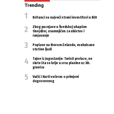
Trending
Britanci su najveći strani investitori u BiH
Zbog pucnjave u Švedskoj uhapšen
tinejdžer, osumnjičen za ubistvo i
ranjavanje
Poplave na Novom Zelandu, evakuisane
stotine ljudi
Tajne iz Jugoslavije: Turisti prolaze, ne
slute šta se krije u srcu planine uz bh.
granicu
Vučić i Kurti večeras o primjeni
dogovorenog