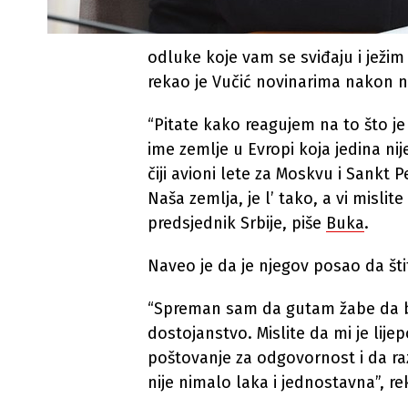
odluke koje vam se sviđaju i ježim
rekao je Vučić novinarima nakon noć
“Pitate kako reagujem na to što je
ime zemlje u Evropi koja jedina nij
čiji avioni lete za Moskvu i Sankt 
Naša zemlja, je l’ tako, a vi mislit
predsjednik Srbije, piše
Buka
.
Naveo je da je njegov posao da štit
“Spreman sam da gutam žabe da bi
dostojanstvo. Mislite da mi je lije
poštovanje za odgovornost i da raz
nije nimalo laka i jednostavna”, re