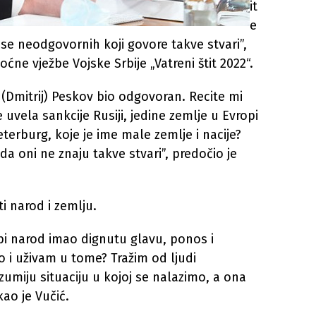
it
e
 se neodgovornih koji govore takve stvari”,
ne vježbe Vojske Srbije „Vatreni štit 2022“.
 (Dmitrij) Peskov bio odgovoran. Recite mi
e uvela sankcije Rusiji, jedine zemlje u Evropi
Peterburg, koje je ime male zemlje i nacije?
e da oni ne znaju takve stvari”, predočio je
i narod i zemlju.
 narod imao dignutu glavu, ponos i
po i uživam u tome? Tražim od ljudi
umiju situaciju u kojoj se nalazimo, a ona
kao je Vučić.