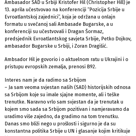
Ambasador SAD u Srbiji Kristofer Hil (Christopher Hill) je
13. aprila učestvovao na konferenciji “Pozicija Srbije u
Evroatlantskoj zajednici”, koja je održana u onlajn
formatu u svečanoj sali Ambasade Bugarske, a u
konferenciji su učestvovali i Dragan Šormaz,
predsjednik Evroatlantskog savjeta Srbije, Petko Dojkov,
ambasador Bugarske u Srbiji, i Zoran Dragišić.
Ambsador Hil je govorio i o aktuelnom ratu u Ukrajini i o
pristupu evropskih zemalja, prenosi B92.
Interes nam je da radimo sa Srbijom
– Ja sam veoma svjestan naših (SAD) historijskih odnosa
sa Srbijom koje su imale sjajne momente, ali i teške
trenutke. Naravno vrlo sam svjestan da je trenutak u
kojem smo sada sa Srbijom pozitivan i namjeravamo da
uradimo više zajedno, da gradimo na tom trenutku.
Danas smo bliži nego u prošlosti i sigurno je da su
konstantna politika Srbije u UN i glasanje kojim kritikuje