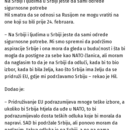
Na Srbiji i ljudima u Srbiji jeste da sami odrede
sigurnosne potrebe
Hil smatra da se odnosi sa Rusijom ne mogu vratiti na
one koji su bili prije 24. februara.
– Na Srbiji i ljudima u Srbiji jeste da sami odrede
sigurnosne potrebe. Mi smo spremni da podržimo
aspiracije Srbije i ona mora da gleda u budućnost i šta bi
mogla da postigne za sebe kao NATO članica, ali moram
da naglasim to da je na Srbiji da odluči, kada bi to bio
izbor, kada bi bila želja, kao što Srbija ima želju da se
pridruži EU, gdje mi podržavamo Srbiju – rekao je Hil.
Dodao je:
– Pridruživanje EU podrazumijeva mnoge teške izbore, a
ukoliko bi Srbija htjela da uđe u NATO, to bi
podrazumijevalo dosta teških odluka koje bi morala da
napravi. SAD bi podržale Srbiju, ali ponovo moram da
naglasim, takva odluka je na Srbiji, a ne na nama.