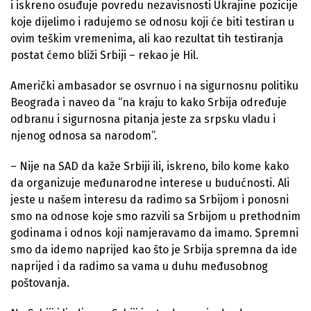
i iskreno osuđuje povredu nezavisnosti Ukrajine pozicije
koje dijelimo i radujemo se odnosu koji će biti testiran u
ovim teškim vremenima, ali kao rezultat tih testiranja
postat ćemo bliži Srbiji – rekao je Hil.
Američki ambasador se osvrnuo i na sigurnosnu politiku
Beograda i naveo da “na kraju to kako Srbija određuje
odbranu i sigurnosna pitanja jeste za srpsku vladu i
njenog odnosa sa narodom”.
– Nije na SAD da kaže Srbiji ili, iskreno, bilo kome kako
da organizuje međunarodne interese u budućnosti. Ali
jeste u našem interesu da radimo sa Srbijom i ponosni
smo na odnose koje smo razvili sa Srbijom u prethodnim
godinama i odnos koji namjeravamo da imamo. Spremni
smo da idemo naprijed kao što je Srbija spremna da ide
naprijed i da radimo sa vama u duhu međusobnog
poštovanja.