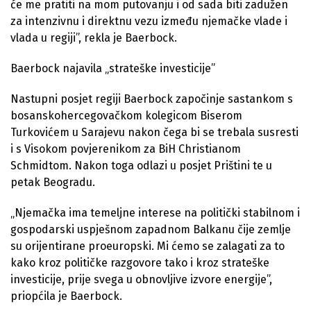
će me pratiti na mom putovanju i od sada biti zadužen
za intenzivnu i direktnu vezu između njemačke vlade i
vlada u regiji”, rekla je Baerbock.
Baerbock najavila „strateške investicije”
Nastupni posjet regiji Baerbock započinje sastankom s
bosanskohercegovačkom kolegicom Biserom
Turkovićem u Sarajevu nakon čega bi se trebala susresti
i s Visokom povjerenikom za BiH Christianom
Schmidtom. Nakon toga odlazi u posjet Prištini te u
petak Beogradu.
„Njemačka ima temeljne interese na politički stabilnom i
gospodarski uspješnom zapadnom Balkanu čije zemlje
su orijentirane proeuropski. Mi ćemo se zalagati za to
kako kroz političke razgovore tako i kroz strateške
investicije, prije svega u obnovljive izvore energije”,
priopćila je Baerbock.