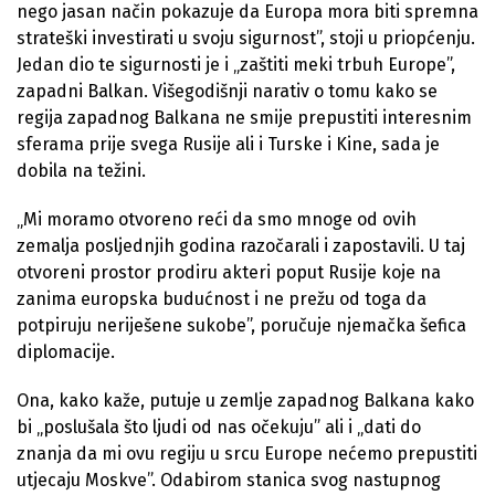
nego jasan način pokazuje da Europa mora biti spremna
strateški investirati u svoju sigurnost”, stoji u priopćenju.
Jedan dio te sigurnosti je i „zaštiti meki trbuh Europe”,
zapadni Balkan. Višegodišnji narativ o tomu kako se
regija zapadnog Balkana ne smije prepustiti interesnim
sferama prije svega Rusije ali i Turske i Kine, sada je
dobila na težini.
„Mi moramo otvoreno reći da smo mnoge od ovih
zemalja posljednjih godina razočarali i zapostavili. U taj
otvoreni prostor prodiru akteri poput Rusije koje na
zanima europska budućnost i ne prežu od toga da
potpiruju neriješene sukobe”, poručuje njemačka šefica
diplomacije.
Ona, kako kaže, putuje u zemlje zapadnog Balkana kako
bi „poslušala što ljudi od nas očekuju” ali i „dati do
znanja da mi ovu regiju u srcu Europe nećemo prepustiti
utjecaju Moskve”. Odabirom stanica svog nastupnog