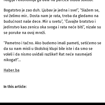
Bogatstvo je zao duh. Ljubav je jedna i sve!”, “Slažem se,
svi želimo mir.. Dosta nam je rata, treba da gledamo na
budućnost naše dece. Mir u svetu”, “Čuvajte bratstvo i
jedinstvo kao zenicu oka svoga i rata neće biti”, nizale su
se poruke na ovoj mreži.
“Pametno i tačno. Ako budemo imali pameti, setićemo se
da su nam misli u školskoj klupi bile iste i da smo se
voleli i da nismo uviđali razlike!! Rat neće nasmejati
nikoga!!”…
Haber.ba
In this article: