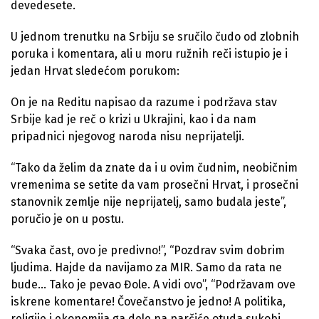
devedesete.
U jednom trenutku na Srbiju se sručilo čudo od zlobnih
poruka i komentara, ali u moru ružnih reči istupio je i
jedan Hrvat sledećom porukom:
On je na Reditu napisao da razume i podržava stav
Srbije kad je reč o krizi u Ukrajini, kao i da nam
pripadnici njegovog naroda nisu neprijatelji.
“Tako da želim da znate da i u ovim čudnim, neobičnim
vremenima se setite da vam prosečni Hrvat, i prosečni
stanovnik zemlje nije neprijatelj, samo budala jeste”,
poručio je on u postu.
“Svaka čast, ovo je predivno!”, “Pozdrav svim dobrim
ljudima. Hajde da navijamo za MIR. Samo da rata ne
bude… Tako je pevao Đole. A vidi ovo”, “Podržavam ove
iskrene komentare! Čovečanstvo je jedno! A politika,
religije i ekonomija ga dele na parčiće otuda sukobi.