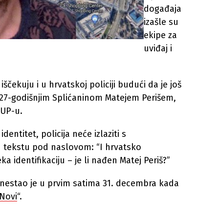
događaja
izašle su
ekipe za
uviđaj i
iščekuju i u hrvatskoj policiji budući da je još
 27-godišnjim Splićaninom Matejem Perišem,
MUP-u.
entitet, policija neće izlaziti s
u tekstu pod naslovom: “I hrvatsko
a identifikaciju – je li nađen Matej Periš?”
 nestao je u prvim satima 31. decembra kada
Novi
“.