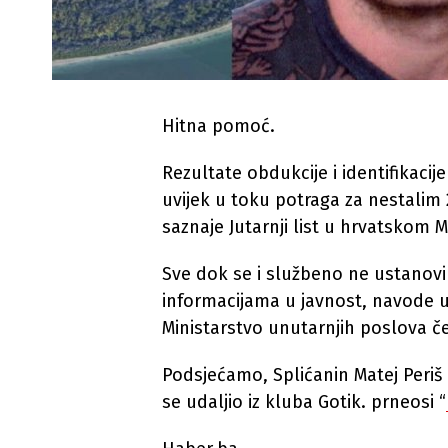
Hitna pomoć.
Rezultate obdukcije i identifikacije 
uvijek u toku potraga za nestalim
saznaje Jutarnji list u hrvatskom 
Sve dok se i službeno ne ustanovi id
informacijama u javnost, navode 
Ministarstvo unutarnjih poslova ček
Podsjećamo, Splićanin Matej Periš
se udaljio iz kluba Gotik. prneosi “