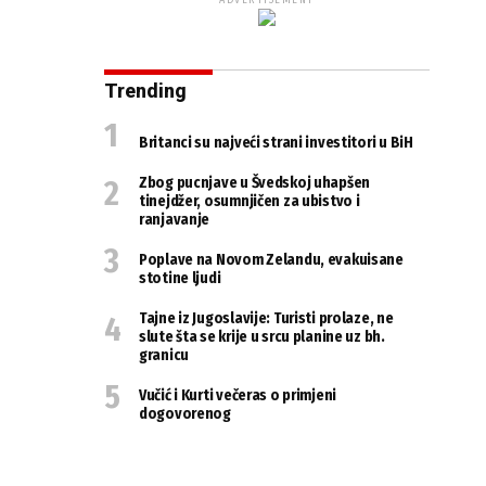
ADVERTISEMENT
Trending
Britanci su najveći strani investitori u BiH
Zbog pucnjave u Švedskoj uhapšen
tinejdžer, osumnjičen za ubistvo i
ranjavanje
Poplave na Novom Zelandu, evakuisane
stotine ljudi
Tajne iz Jugoslavije: Turisti prolaze, ne
slute šta se krije u srcu planine uz bh.
granicu
Vučić i Kurti večeras o primjeni
dogovorenog