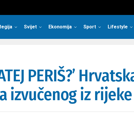
Regija
Svijet
Ekonomija
Sport
Lifestyle
TEJ PERIŠ?’ Hrvatska
ela izvučenog iz rije