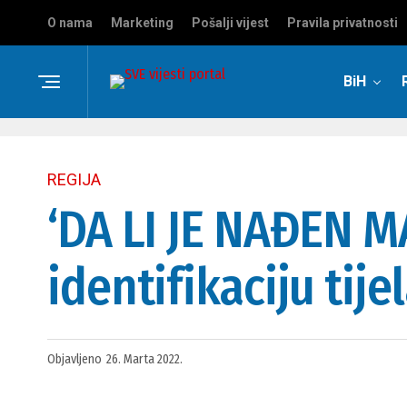
O nama
Marketing
Pošalji vijest
Pravila privatnosti
BiH
REGIJA
‘DA LI JE NAĐEN MA
identifikaciju tij
Objavljeno
26. Marta 2022.