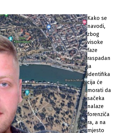
Kako se
navodi,
zbog
visoke
faze
raspadan
ja
identifika
cija će
morati da
sačeka
nalaze
forenziča
ra, a na
mjesto