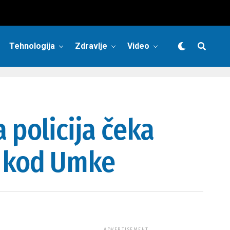
Tehnologija
Zdravlje
Video
 policija čeka
ke kod Umke