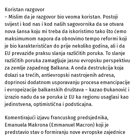
Koristan razgovor
– Mislim da je razgovor bio veoma koristan. Postoji
svijest i kod nas i kod naših sagovornika da se otvara
nova šansa koju mi treba da iskoristimo tako što ćemo
maksimumom napora da obnovimo tempo reformi koji
je bio karakterističan do prije nekoliko godina, ali i da
EU prevaziđe praksu slanja različitih poruka. To slanje
različitih poruka zamagljuje jasnu evropsku perspektivu
za zemlje zapadnog Balkana. A onda destrukcija koja
dolazi sa trećih, antievropski nastrojenih adresa,
doprinosi dodatnom usporavanju procesa emancipacije
i evropeizacije balkanskih društava – kazao Đukanović i
izrazio nadu da se poruka iz EU ka regionu usaglasi kao
jedinstvena, optimistična i podsticajna.
Komentirajući izjavu francuskog predsjednika,
Emanuela Makrona (Emmanuel Macron) koji je
predstavio stav o formiranju nove evropske zajednice