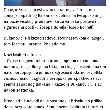
On je, u Briselu, učestvovao na radnoj večeri lidera
zemalja zapadnog Balkana sa čelnicima Evropske unije
na poziv visokog predstavnika za vanjske poslove i
sigurnosnu politiku Žozepa Borelja (Josep Borrell).
Đukanović je iskazao zadovoljstvo nastavkom dijaloga u
tom formatu, prenosi Pobjeda.me.
Novi kvalitet odnosa
– Ovo je razgovor u bitno promijenjenim okolnostima
nakon agresije Rusije na Ukrajinu i koji je uslijedio nakon
naše percepcije da je ruska agresija dodatno osvjetlila
važnost jasne i dogledne evropske perspektive za sve
zemlje zapadnog Balkana – kazao je Đukanović u izjavi
nakon sastanka.
Predsjednik navodi da je sastanak u Briselu bio prilika
da se razgovara o mogućem, novom kvalitetu i intezitetu