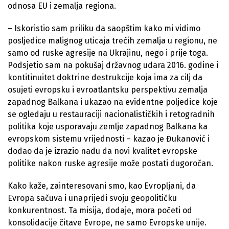
odnosa EU i zemalja regiona.
– Iskoristio sam priliku da saopštim kako mi vidimo
posljedice malignog uticaja trećih zemalja u regionu, ne
samo od ruske agresije na Ukrajinu, nego i prije toga.
Podsjetio sam na pokušaj državnog udara 2016. godine i
kontitinuitet doktrine destrukcije koja ima za cilj da
osujeti evropsku i evroatlantsku perspektivu zemalja
zapadnog Balkana i ukazao na evidentne poljedice koje
se ogledaju u restauraciji nacionalističkih i retogradnih
politika koje usporavaju zemlje zapadnog Balkana ka
evropskom sistemu vrijednosti – kazao je Đukanović i
dodao da je izrazio nadu da novi kvalitet evropske
politike nakon ruske agresije može postati dugoročan.
Kako kaže, zainteresovani smo, kao Evropljani, da
Evropa sačuva i unaprijedi svoju geopolitičku
konkurentnost. Ta misija, dodaje, mora početi od
konsolidacije čitave Evrope, ne samo Evropske unije.