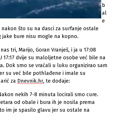
b
al
e
 nakon što su na dasci za surfanje ostale
og jake bure nisu mogle na kopno.
nas tri, Marijo, Goran Vranješ, i ja u 17:08
 17:17 dvije su maloljetne osobe već bile na
ra. Dok smo se vraćali u luku organizirao sam
er su već bile pothlađene i imale su
harić za
Dnevnik.hr
, te dodaje:
 Nakon nekih 7-8 minuta locirali smo cure.
etara od obale i bura ih je nosila prema
to im je spasilo glavu jer su ostale na