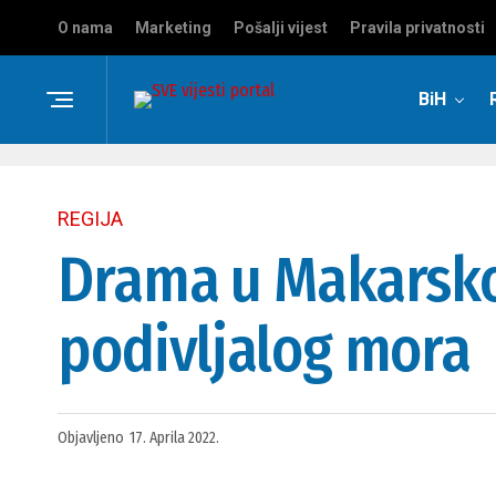
O nama
Marketing
Pošalji vijest
Pravila privatnosti
BiH
REGIJA
Drama u Makarskoj
podivljalog mora
Objavljeno
17. Aprila 2022.