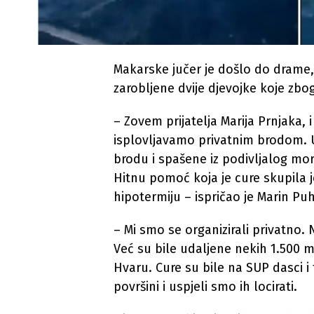
Makarske jučer je došlo do drame,
zarobljene dvije djevojke koje zb
– Zovem prijatelja Marija Prnjaka, i 
isplovljavamo privatnim brodom. U
brodu i spašene iz podivljalog mo
Hitnu pomoć koja je cure skupila j
hipotermiju – ispričao je Marin Pu
– Mi smo se organizirali privatno.
Već su bile udaljene nekih 1.500 m
Hvaru. Cure su bile na SUP dasci i 
površini i uspjeli smo ih locirati.