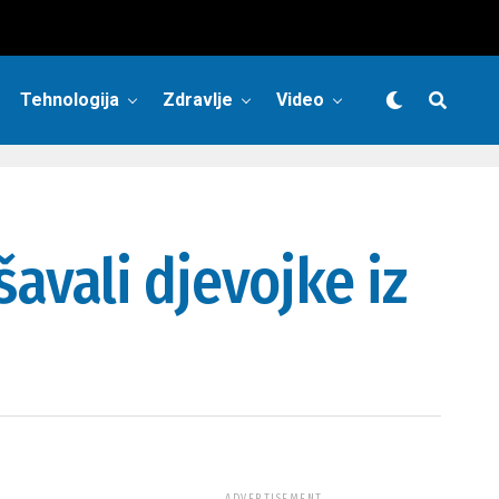
Tehnologija
Zdravlje
Video
vali djevojke iz