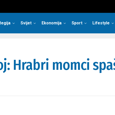
Regija
Svijet
Ekonomija
Sport
Lifestyle
: Hrabri momci spaša