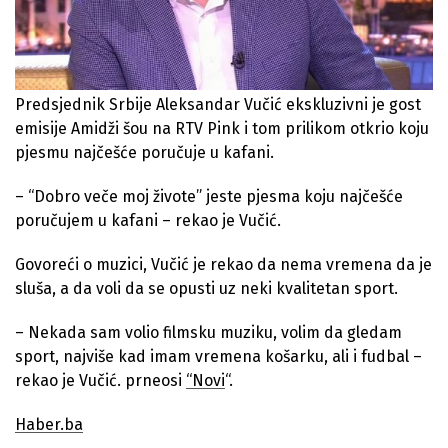
Predsjednik Srbije Aleksandar Vučić ekskluzivni je gost
emisije Amidži šou na RTV Pink i tom prilikom otkrio koju
pjesmu najčešće poručuje u kafani.
– “Dobro veče moj živote” jeste pjesma koju najčešće
poručujem u kafani – rekao je Vučić.
Govoreći o muzici, Vučić je rekao da nema vremena da je
sluša, a da voli da se opusti uz neki kvalitetan sport.
– Nekada sam volio filmsku muziku, volim da gledam
sport, najviše kad imam vremena košarku, ali i fudbal –
rekao je Vučić. prneosi
“Novi
“.
Haber.ba