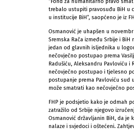
“Fond za humanitarno pravo smat
trebalo ustupiti pravosuđu BiH u ci
u institucije BiH”, saopćeno je iz F
Osmanović je uhapšen u novembru
Sremska Rača između Srbije i BiH 
jedan od glavnih isljednika u log
nečovječno postupao prema Vasiljk
Radušiću, Aleksandru Pavloviću i 
nečovječno postupao i tjelesno pov
postupanje prema Pavloviću sud u
može smatrati kao nečovječno po
FHP je podsjetio kako je odmah p
zatražilo od Srbije njegovo izruče
Osmanović državljanin BiH, da je kri
nalaze i svjedoci i oštećeni. Zahtjev