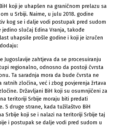
 BiH koji je uhapšen na graničnom prelazu sa
om u Srbiji. Naime, u julu 2018. godine
tiv kog se i dalje vodi postupak pred sudom
je jedino slučaj Edina Vranja, takođe
ast uhapsile prošle godine i koji je izručen
 dodaju:
e Jugoslavije zahtjeva da se procesuiranju
stupi regionalno, odnosno da postoji čvrsta
ionu. Ta saradnja mora da bude čvrsta ne
 ratnih zločina, već i zbog povjerenja žrtava
 zločine. Državljani BiH koji su osumnjičeni za
a teritoriji Srbije moraju biti predati
. S druge strane, kada tužilaštvo BiH
rbije koji se i nalazi na teritoriji Srbije taj
je i postupak se dalje vodi pred sudom u