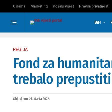
O nama
Marketing
Pošalji vijest
Pravila privatnosti
BiH
REGIJA
Fond za humanita
trebalo prepustit
Objavljeno
21. Marta 2022.