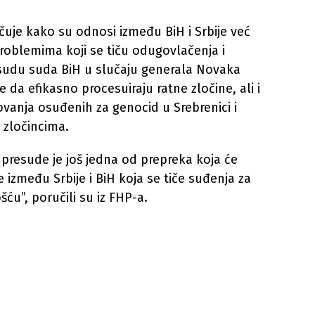
uje kako su odnosi između BiH i Srbije već
roblemima koji se tiču odugovlačenja i
esudu suda BiH u slučaju generala Novaka
 da efikasno procesuiraju ratne zločine, ali i
kovanja osuđenih za genocid u Srebrenici i
 zločincima.
resude je još jedna od prepreka koja će
 između Srbije i BiH koja se tiče suđenja za
šću”, poručili su iz FHP-a.