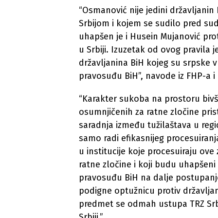
“Osmanović nije jedini državljanin
Srbijom i kojem se sudilo pred sud
uhapšen je i Husein Mujanović pro
u Srbiji. Izuzetak od ovog pravila 
državljanina BiH kojeg su srpske vl
pravosuđu BiH”, navode iz FHP-a i
“Karakter sukoba na prostoru bivš
osumnjičenih za ratne zločine pri
saradnja između tužilaštava u reg
samo radi efikasnijeg procesuiranja
u institucije koje procesuiraju ove
ratne zločine i koji budu uhapšeni n
pravosuđu BiH na dalje postupanje
podigne optužnicu protiv državljana S
predmet se odmah ustupa TRZ Srbi
Srbiji.”