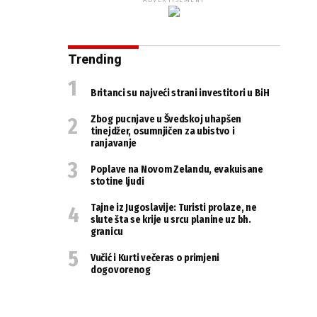
ADVERTISEMENT
Trending
Britanci su najveći strani investitori u BiH
Zbog pucnjave u Švedskoj uhapšen
tinejdžer, osumnjičen za ubistvo i
ranjavanje
Poplave na Novom Zelandu, evakuisane
stotine ljudi
Tajne iz Jugoslavije: Turisti prolaze, ne
slute šta se krije u srcu planine uz bh.
granicu
Vučić i Kurti večeras o primjeni
dogovorenog