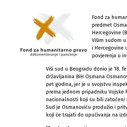
Fond za humani
predmet Osman
Hercegovine (B
Višim sudom u
i Hercegovine u
povjerenja u in
Viši sud u Beogradu donio je 18. 
državljanina BiH Osmana Osmanovi
pet godina, jer je u svojstvu insp
prema jednom pripadniku Vojske Re
nacionalnosti koji su bili zatočeni
Sud je Osmanoviću produžio i pri
koji će trajati do upućivanja na iz