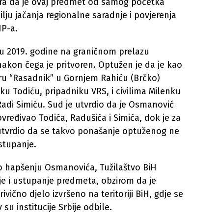
ra da je ovaj predmet od samog početka
lju jačanja regionalne saradnje i povjerenja
HP-a.
 2019. godine na graničnom prelazu
nakon čega je pritvoren. Optužen je da je kao
oru “Rasadnik” u Gornjem Rahiću (Brčko)
u Todiću, pripadniku VRS, i civilima Milenku
Radi Simiću. Sud je utvrdio da je Osmanović
ređivao Todića, Radušića i Simića, dok je za
tvrdio da se takvo ponašanje optuženog ne
stupanje.
o hapšenju Osmanovića, Tužilaštvo BiH
nje i ustupanje predmeta, obzirom da je
vično djelo izvršeno na teritoriji BiH, gdje se
 su institucije Srbije odbile.