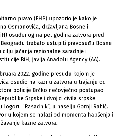
tarno pravo (FHP) upozorio je kako je
a Osmanovića, državljana Bosne i
iH) osuđenog na pet godina zatvora pred
 Beogradu trebalo ustupiti pravosuđu Bosne
 cilju jačanja regionalne saradnje i
stitucije BiH, javlja Anadolu Agency (AA).
februara 2022. godine presudu kojom je
ća osudio na kaznu zatvora u trajanju od
ektora policije Brčko nečovječno postupao
publike Srpske i dvojici civila srpske
 u logoru “Rasadnik”, u naselju Gornji Rahić.
tvor u kojem se nalazi od momenta hapšenja i
državanje kazne zatvora.