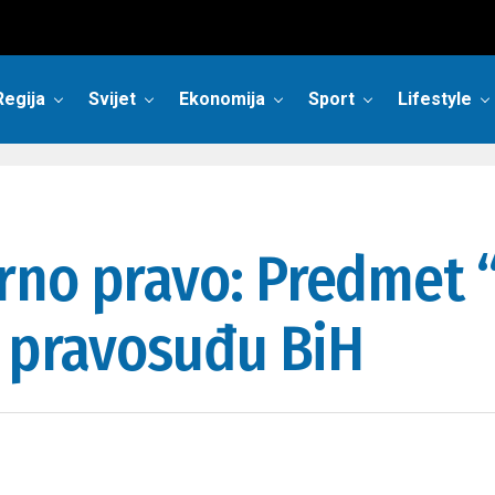
Regija
Svijet
Ekonomija
Sport
Lifestyle
rno pravo: Predmet
i pravosuđu BiH