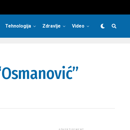
Tehnologija
Zdravlje
Video
 “Osmanović”