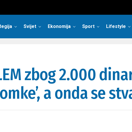
Regija
Svijet
Ekonomija
Sport
Lifestyle
EM zbog 2.000 dinar
mke’, a onda se stva