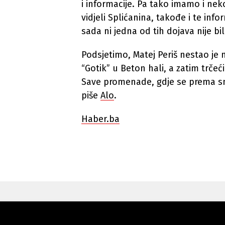
i informacije. Pa tako imamo i nek
vidjeli Splićanina, takođe i te infor
sada ni jedna od tih dojava nije bi
Podsjetimo, Matej Periš nestao je 
“Gotik” u Beton hali, a zatim trče
Save promenade, gdje se prema snim
piše
Alo
.
Haber.ba