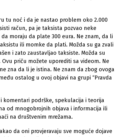
ru tu noć i da je nastao problem oko 2.000
ksisti račun, pa je taksista pozvao neke
 da moraju da plate 300 eura. Ne znam, da li
taksistu ili momke da plati. Možda su ga zvali
šen i zato zaustavljao taksiste. Možda su
i. Ovu priču možete uporediti sa videom. Ne
ne zna da li je istina. Ne znam da zbog ovoga
među ostalog u ovoj objavi na grupi “Pravda
i komentari podrške, spekulacija i teorija
na od mnogobrojnih objava i informacija ili
naći na društvenim mrežama.
stakao da oni provjeravaju sve moguće dojave