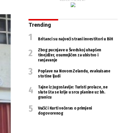
ADVERTISEMENT
Trending
Britanci su najveći strani investitori u BiH
Zbog pucnjave u Švedskoj uhapšen
tinejdžer, osumnjičen za ubistvo i
ranjavanje
Poplave na Novom Zelandu, evakuisane
stotine ljudi
Tajne iz Jugoslavije: Turisti prolaze, ne
slute šta se krije u srcu planine uz bh.
granicu
Vučić i Kurti večeras o primjeni
dogovorenog