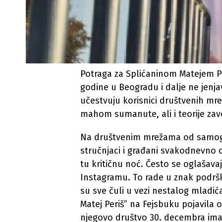
Potraga za Splićaninom Matejem Pe
godine u Beogradu i dalje ne jenj
učestvuju korisnici društvenih mre
mahom sumanute, ali i teorije zav
Na društvenim mrežama od samog po
stručnjaci i građani svakodnevno 
tu kritičnu noć. Često se oglašava
Instagramu. To rade u znak podrške p
su sve čuli u vezi nestalog mladića
Matej Periš” na Fejsbuku pojavila o
njegovo društvo 30. decembra ima