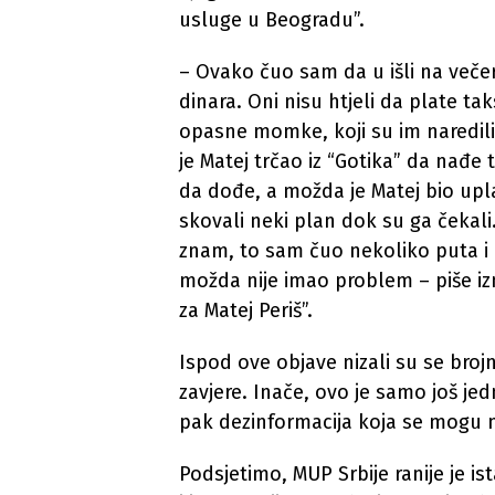
usluge u Beogradu”.
– Ovako čuo sam da u išli na veče
dinara. Oni nisu htjeli da plate ta
opasne momke, koji su im naredili
je Matej trčao iz “Gotika” da nađe 
da dođe, a možda je Matej bio upla
skovali neki plan dok su ga čekal
znam, to sam čuo nekoliko puta i 
možda nije imao problem – piše iz
za Matej Periš”.
Ispod ove objave nizali su se brojn
zavjere. Inače, ovo je samo još jed
pak dezinformacija koja se mogu 
Podsjetimo, MUP Srbije ranije je i