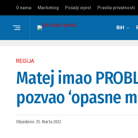
O nama
Marketing
Pošalji vijest
Pravila privatnosti
BiH
REGIJA
Matej imao PROBL
pozvao ‘opasne mo
Objavljeno
25. Marta 2022.