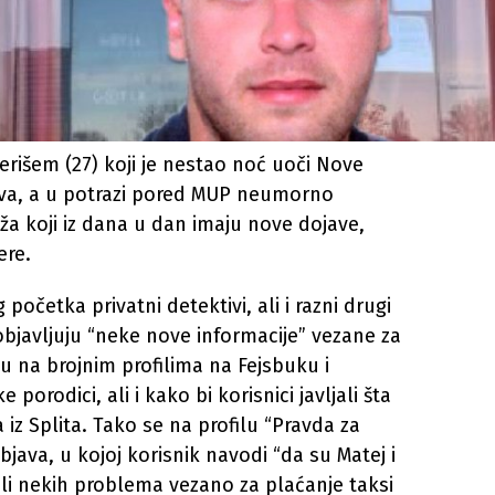
rišem (27) koji je nestao noć uoči Nove
ava, a u potrazi pored MUP neumorno
ža koji iz dana u dan imaju nove dojave,
ere.
četka privatni detektivi, ali i razni drugi
objavljuju “neke nove informacije” vezane za
ju na brojnim profilima na Fejsbuku i
orodici, ali i kako bi korisnici javljali šta
 iz Splita. Tako se na profilu “Pravda za
bjava, u kojoj korisnik navodi “da su Matej i
li nekih problema vezano za plaćanje taksi