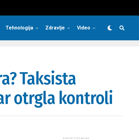
Tehnologija
Zdravlje
Video
a? Taksista
r otrgla kontroli