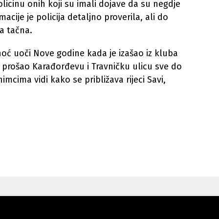
olicinu onih koji su imali dojave da su negdje
macije je policija detaljno proverila, ali do
la tačna.
noć uoči Nove godine kada je izašao iz kluba
ći prošao Karađorđevu i Travničku ulicu sve do
cima vidi kako se približava rijeci Savi,