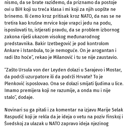
nismo, da se brate raziđemo, da priznamo da postoje
ovi u BiH koji su treća klasa i mi koji za njih uopšte ne
brinemo. Ili ćemo kroz pritisak kroz NATO, da nas se ne
tretira kao krušne mrvice koje vrapci jedu na podu,
isposlovati to, istjerati pravdu, da se problem izbornog
zakona riješi ukazom visokog međunarodnog
predstavnika. Bakir Izetbegović je pod kontrolom
Ankare i Istanbula, to je nemoguće. On je arogantan i
radi što hoće”, rekao je Milanović i tu se nije zaustavio.
“Zašto Ursula von der Leyden dolazi u Sarajevo i Mostar,
da podrži uzurpatore ili da podrži Hrvate? To je
Plenković isposlovao. Ona se dolazi smijati ljudima u lice.
Imamo premijera koji ne razumije, a onda mu i nije
stalo”, dodaje.
Novinari su ga pitali i za komentar na izjavu Marije Selak
Raspudić koji je rekla da je ideja o vetu na poziv Finskoj i
Švedskoj za ulazak u NATO zapravo ideja njezinog