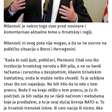
Milanović je nakon toga stao pred novinare i
komentarisao aktuelne teme u Hrvatskoj i regiji.
Milanović ni ovog puta nije mogao, a da se ne osvrne na
političku situaciju u Bosni i Hercegovini.
“Kada bi naši ljudi, političari, Plenković čitali ono što
institucije hrvatskog naroda u BiH pišu, a ne se bavili
tačkama i zarezima u besplodnim, kilavim briselskim
traktatima, onda bi možda nešto shvatili. To je ozbiljna
stvar što oni najavljuju. Ne bih htio da to ode u tom
pravcu. Bude li na kraju otišlo u tom pravcu, ja ću ih
podržati. Ja bih radije da se riješi načinom i metodama
koje ja predlažem, a to je ovaj slučaj širenja NATO-a. To
je hrvatski trenutak istine. Ili smo nacija ili nismo. Ako