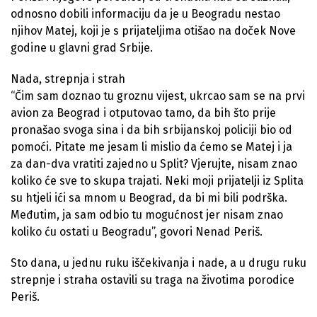
odnosno dobili informaciju da je u Beogradu nestao
njihov Matej, koji je s prijateljima otišao na doček Nove
godine u glavni grad Srbije.
Nada, strepnja i strah
“Čim sam doznao tu groznu vijest, ukrcao sam se na prvi
avion za Beograd i otputovao tamo, da bih što prije
pronašao svoga sina i da bih srbijanskoj policiji bio od
pomoći. Pitate me jesam li mislio da ćemo se Matej i ja
za dan-dva vratiti zajedno u Split? Vjerujte, nisam znao
koliko će sve to skupa trajati. Neki moji prijatelji iz Splita
su htjeli ići sa mnom u Beograd, da bi mi bili podrška.
Međutim, ja sam odbio tu mogućnost jer nisam znao
koliko ću ostati u Beogradu”, govori Nenad Periš.
Sto dana, u jednu ruku iščekivanja i nade, a u drugu ruku
strepnje i straha ostavili su traga na životima porodice
Periš.