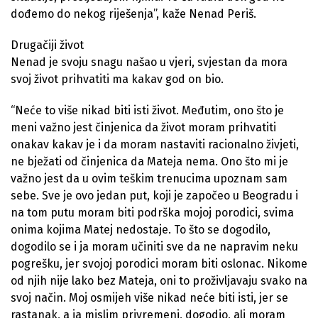
dođemo do nekog riješenja”, kaže Nenad Periš.
Drugačiji život
Nenad je svoju snagu našao u vjeri, svjestan da mora
svoj život prihvatiti ma kakav god on bio.
“Neće to više nikad biti isti život. Međutim, ono što je
meni važno jest činjenica da život moram prihvatiti
onakav kakav je i da moram nastaviti racionalno živjeti,
ne bježati od činjenica da Mateja nema. Ono što mi je
važno jest da u ovim teškim trenucima upoznam sam
sebe. Sve je ovo jedan put, koji je započeo u Beogradu i
na tom putu moram biti podrška mojoj porodici, svima
onima kojima Matej nedostaje. To što se dogodilo,
dogodilo se i ja moram učiniti sve da ne napravim neku
pogrešku, jer svojoj porodici moram biti oslonac. Nikome
od njih nije lako bez Mateja, oni to proživljavaju svako na
svoj način. Moj osmijeh više nikad neće biti isti, jer se
rastanak, a ja mislim privremeni, dogodio, ali moram