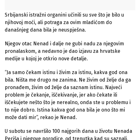
Srbijanski istražni organini učinili su sve što je bilo u
njihovoj moći, ali potraga za ovim mladićom do
današnjeg dana bila je neuspješna.
Njegov otac Nenad i dalje ne gubi nadu za njegovim
pronalaskom, a nedavno je dao izjavu za hrvatske
medije u kojoj je otkrio nove detalje.
“Ja samo čekam istinu i živim za istinu, kakva god ona
bila. Ništa me drugo ne zanima. Ne živim od želje da ga
pronađem, živim od želje da saznam istinu. Najveći
problem je čekanje, iščekivanje, jer ako čekate ili
iščekujete nešto što je nerealno, onda ste u problemu i
to nije dobro. Istina kakva god ona bila je ono što mi
može dati mir”, rekao je Nenad.
U subotu se navršilo 100 najgorih dana u životu Nenada
Periša i njegove porodice, od trenutka kad su saznali,