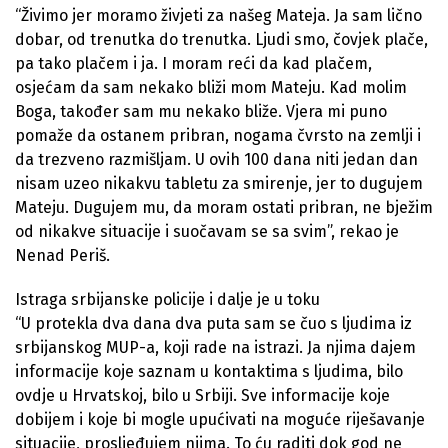
“Živimo jer moramo živjeti za našeg Mateja. Ja sam lično
dobar, od trenutka do trenutka. Ljudi smo, čovjek plače,
pa tako plačem i ja. I moram reći da kad plačem,
osjećam da sam nekako bliži mom Mateju. Kad molim
Boga, također sam mu nekako bliže. Vjera mi puno
pomaže da ostanem pribran, nogama čvrsto na zemlji i
da trezveno razmišljam. U ovih 100 dana niti jedan dan
nisam uzeo nikakvu tabletu za smirenje, jer to dugujem
Mateju. Dugujem mu, da moram ostati pribran, ne bježim
od nikakve situacije i suočavam se sa svim”, rekao je
Nenad Periš.
Istraga srbijanske policije i dalje je u toku
“U protekla dva dana dva puta sam se čuo s ljudima iz
srbijanskog MUP-a, koji rade na istrazi. Ja njima dajem
informacije koje saznam u kontaktima s ljudima, bilo
ovdje u Hrvatskoj, bilo u Srbiji. Sve informacije koje
dobijem i koje bi mogle upućivati na moguće riješavanje
situacije, prosljeđujem njima. To ću raditi dok god ne