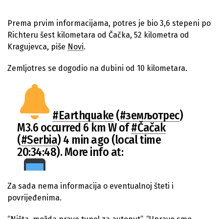
Prema prvim informacijama, potres je bio 3,6 stepeni po
Richteru šest kilometara od Čačka, 52 kilometra od
Kragujevca, piše
Novi
.
Zemljotres se dogodio na dubini od 10 kilometara.
#Earthquake
(
#земљотрес
)
M3.6 occurred 6 km W of
#Čačak
(
#Serbia
) 4 min ago (local time
20:34:48). More info at:
Za sada nema informacija o eventualnoj šteti i
https://t.co/LBaVNedgF9
povrijeđenima.