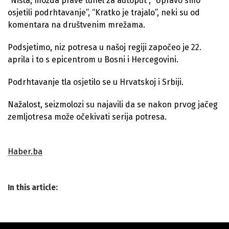
“Ništa, možda prave tunel za autoput”, “Upravo smo
https://t.co/12GWpsXIQR
osjetili podrhtavanje”, “Kratko je trajalo”, neki su od
komentara na društvenim mrežama.
https://t.co/EM7nuUtj4T
Podsjetimo, niz potresa u našoj regiji započeo je 22.
pic.twitter.com/4kNqs2XUxw
aprila i to s epicentrom u Bosni i Hercegovini.
— EMSC (@LastQuake)
May 12, 2022
Podrhtavanje tla osjetilo se u Hrvatskoj i Srbiji.
Nažalost, seizmolozi su najavili da se nakon prvog jačeg
zemljotresa može očekivati serija potresa.
Haber.ba
In this article: