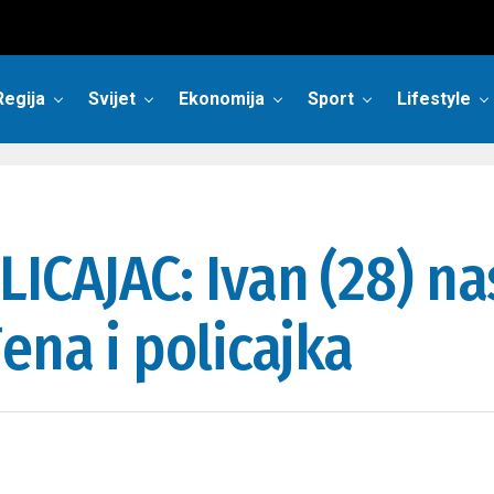
Regija
Svijet
Ekonomija
Sport
Lifestyle
LICAJAC: Ivan (28) n
ena i policajka