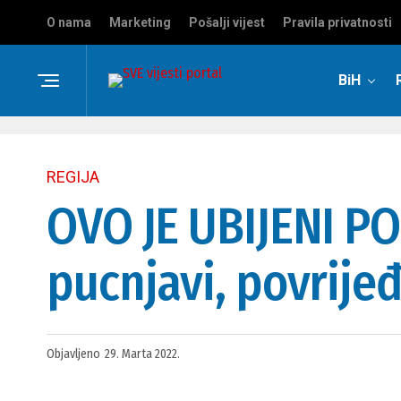
O nama
Marketing
Pošalji vijest
Pravila privatnosti
BiH
REGIJA
OVO JE UBIJENI PO
pucnjavi, povrijeđ
Objavljeno
29. Marta 2022.