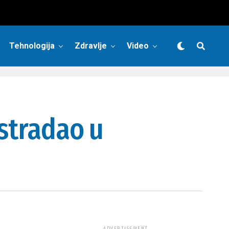
Tehnologija
Zdravlje
Video
astradao u