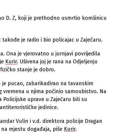
ao D. Z, koji je prethodno usmrtio komšinicu
takođe je radio i bio policajac u Zaječaru.
a. Ona je vjerovatno u jurnjavi povrijedila
aje
Kurir
. Ušivena joj je rana na Odjeljenju
 fizičko stanje je dobro.
 je pucao, zabarikadirao na tavanskim
og vremena u njima počinio samoubistvo. Na
Policijske uprave u Zaječaru bili su
ntiterorističke jedinice.
ndar Vulin i v.d. direktora policije Dragan
me na mjestu događaja, piše
Kurir
.