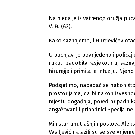
Na njega je iz vatrenog oružja puc
V. Đ. (62).
Kako saznajemo, i Đurđevićev otac 
U pucnjavi je povrijeđena i policajk
ruku, i zadobila rasjekotinu, sazn
hirurgije i primila je infuziju. Njeno
Podsjetimo, napadač se nakon što
prostorijama, da bi nakon izvesn
mjestu događaja, pored pripadnika 
angažovani i pripadnici Specijalne a
Ministar unutrašnjih poslova Aleksa
Vasiljević nalazili su se sve vrije