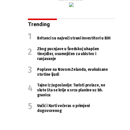
ADVERTISEMENT
Trending
Britanci su najveći strani investitori u BiH
Zbog pucnjave u Švedskoj uhapšen
tinejdžer, osumnjičen za ubistvo i
ranjavanje
Poplave na Novom Zelandu, evakuisane
stotine ljudi
Tajne iz Jugoslavije: Turisti prolaze, ne
slute šta se krije u srcu planine uz bh.
granicu
Vučić i Kurti večeras o primjeni
dogovorenog