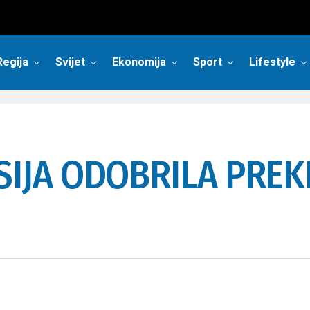
Regija
Svijet
Ekonomija
Sport
Lifestyle
IJA ODOBRILA PREK