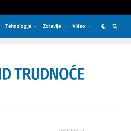
Tehnologija
Zdravlje
Video
ID TRUDNOĆE