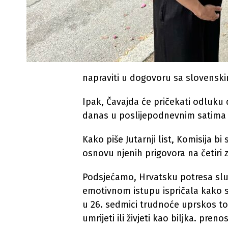
napraviti u dogovoru sa slovensk
Ipak, Čavajda će pričekati odluku
danas u poslijepodnevnim satima
Kako piše Jutarnji list, Komisija bi
osnovu njenih prigovora na četiri 
Podsjećamo, Hrvatsku potresa sluča
emotivnom istupu ispričala kako su 
u 26. sedmici trudnoće uprskos to
umrijeti ili živjeti kao biljka. prenos