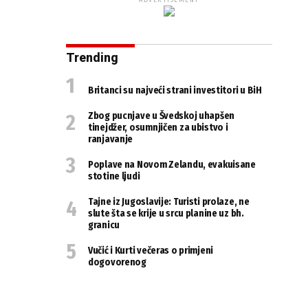
ADVERTISEMENT
Trending
Britanci su najveći strani investitori u BiH
Zbog pucnjave u Švedskoj uhapšen
tinejdžer, osumnjičen za ubistvo i
ranjavanje
Poplave na Novom Zelandu, evakuisane
stotine ljudi
Tajne iz Jugoslavije: Turisti prolaze, ne
slute šta se krije u srcu planine uz bh.
granicu
Vučić i Kurti večeras o primjeni
dogovorenog