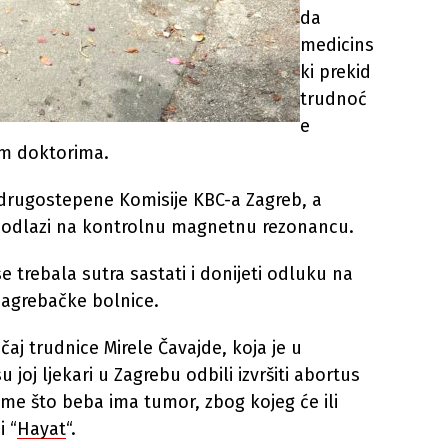
da
medicins
ki prekid
trudnoć
e
im doktorima.
 drugostepene Komisije KBC-a Zagreb, a
 odlazi na kontrolnu magnetnu rezonancu.
 se trebala sutra sastati i donijeti odluku na
zagrebačke bolnice.
j trudnice Mirele Čavajde, koja je u
joj ljekari u Zagrebu odbili izvršiti abortus
me što beba ima tumor, zbog kojeg će ili
i “
Hayat
“.