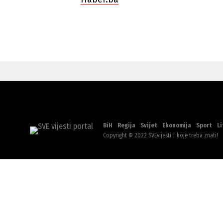
BiH
Regija
Svijet
Ekonomija
Sport
Li
Copyright © 2022 SVEvijesti | koje treba znati!