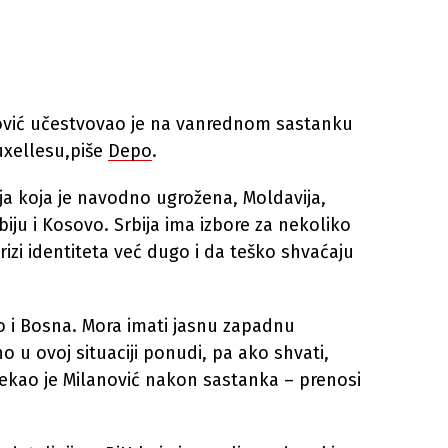
ović učestvovao je na vanrednom sastanku
uxellesu,piše
Depo
.
ja koja je navodno ugrožena, Moldavija,
biju i Kosovo. Srbija ima izbore za nekoliko
izi identiteta već dugo i da teško shvaćaju
ao i Bosna. Mora imati jasnu zapadnu
no u ovoj situaciji ponudi, pa ako shvati,
 rekao je Milanović nakon sastanka – prenosi