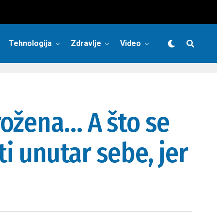
Tehnologija
Zdravlje
Video
rožena… A što se
ti unutar sebe, jer