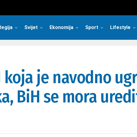
Regija
Svijet
Ekonomija
Sport
Lifestyle
 koja je navodno ug
ka, BiH se mora uredi