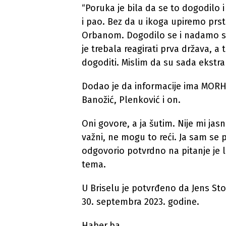
“Poruka je bila da se to dogodilo i
i pao. Bez da u ikoga upiremo prs
Orbanom. Dogodilo se i nadamo se 
je trebala reagirati prva država, a
dogoditi. Mislim da su sada ekstra
Dodao je da informacije ima MORH i
Banožić, Plenković i on.
Oni govore, a ja šutim. Nije mi jasn
važni, ne mogu to reći. Ja sam se p
odgovorio potvrdno na pitanje je li
tema.
U Briselu je potvrđeno da Jens St
30. septembra 2023. godine.
Haber.ba