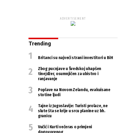
ADVERTISEMENT
Trending
Britanci su najveći strani investitori u BiH
Zbog pucnjave u Švedskoj uhapšen
tinejdžer, osumnjičen za ubistvo i
ranjavanje
Poplave na Novom Zelandu, evakuisane
stotine ljudi
Tajne iz Jugoslavije: Turisti prolaze, ne
slute šta se krije u srcu planine uz bh.
granicu
Vučić i Kurti večeras o primjeni
dogovorenog