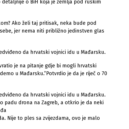
o detaljnije o BiH koja je zemlja pod ruskim
skom? Ako želi taj pritisak, neka bude pod
sebe, jer nema niti približno jedinstven glas
redviđeno da hrvatski vojnici idu u Mađarsku.
atio je na pitanje gdje bi mogli hrvatski
idemo u Mađarsku.”Potvrdio je da je riječ o 70
redviđeno da hrvatski vojnici idu u Mađarsku.
 o padu drona na Zagreb, a otkrio je da neki
ađa
eda. Nije to ples sa zvijezdama, ovo je malo