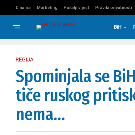
O nama
Marketing
Pošalji vijest
Pravila privatnosti
BiH
REGIJA
Spominjala se BiH
tiče ruskog pritis
nema…