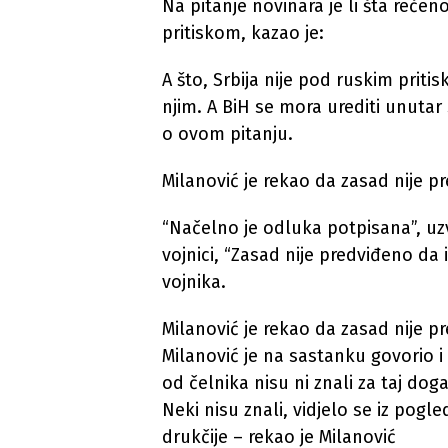
Na pitanje novinara je li šta rečen
pritiskom, kazao je:
A što, Srbija nije pod ruskim priti
njim. A BiH se mora urediti unutar 
o ovom pitanju.
Milanović je rekao da zasad nije p
“Načelno je odluka potpisana”, uzvr
vojnici, “Zasad nije predviđeno da 
vojnika.
Milanović je rekao da zasad nije p
Milanović je na sastanku govorio i
od čelnika nisu ni znali za taj dog
Neki nisu znali, vidjelo se iz pogl
drukčije – rekao je Milanović