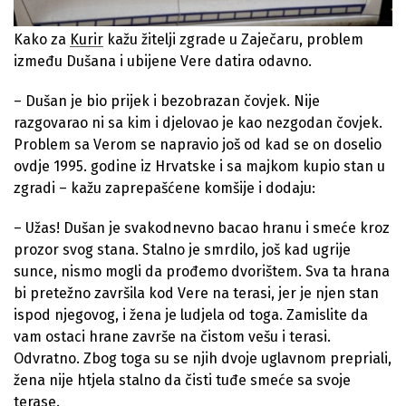
Kako za
Kurir
kažu žitelji zgrade u Zaječaru, problem
između Dušana i ubijene Vere datira odavno.
– Dušan je bio prijek i bezobrazan čovjek. Nije
razgovarao ni sa kim i djelovao je kao nezgodan čovjek.
Problem sa Verom se napravio još od kad se on doselio
ovdje 1995. godine iz Hrvatske i sa majkom kupio stan u
zgradi – kažu zaprepašćene komšije i dodaju:
– Užas! Dušan je svakodnevno bacao hranu i smeće kroz
prozor svog stana. Stalno je smrdilo, još kad ugrije
sunce, nismo mogli da prođemo dvorištem. Sva ta hrana
bi pretežno završila kod Vere na terasi, jer je njen stan
ispod njegovog, i žena je ludjela od toga. Zamislite da
vam ostaci hrane završe na čistom vešu i terasi.
Odvratno. Zbog toga su se njih dvoje uglavnom prepriali,
žena nije htjela stalno da čisti tuđe smeće sa svoje
terase.