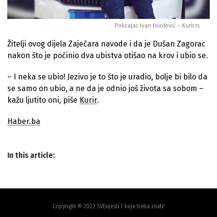
Policajac Ivan Đurđević – Kurir.rs
Žitelji ovog dijela Zaječara navode i da je Dušan Zagorac
nakon što je počinio dva ubistva otišao na krov i ubio se.
– I neka se ubio! Jezivo je to što je uradio, bolje bi bilo da
se samo on ubio, a ne da je odnio još života sa sobom –
kažu ljutito oni, piše
Kurir
.
Haber.ba
In this article:
Copyright © 2022 SVEvijesti | koje treba znati!