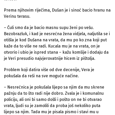
Prema njihovim riječima, Dušan je i sinoć bacio hranu na
Verinu terasu.
– Čuli smo da je bacio masnu supu ženi po vešu.
Bezobrazluk, i kad je nesrećna žena vidjela, naljutila se i
otišla je kod Dušana na vrata, da mu po ko zna koji put
kaže da to više ne radi. Kucala mu je na vrata, on je
otvorio i ubio je ispred stana – kažu komšije i dodaju da
je Veri presudio najvjerovatnije hicem iz pištolja.
Problem koji datira više od dve decenije, Vera je
pokušala da reši na sve moguće načine.
– Nesrećnica je pokušala lijepo sa njim da mu skrene
pažnju da to što radi nije dobro. Zvala je i komunalnu
policiju, ali oni bi samo došli i pošto on ne bi otvarao
vrata, ljudi su je zamolili da proba još nekoliko puta
lijepo sa njim. Tada mu je pisala pismo i stavi mu u