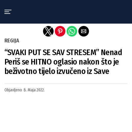
Exit mobile version
REGIJA
“SVAKI PUT SE SAV STRESEM” Nenad
Periš se HITNO oglasio nakon što je
beživotno tijelo izvučeno iz Save
Objavljeno
8. Maja 2022.