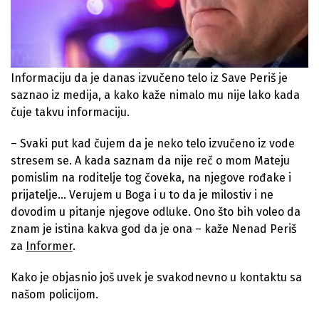
Informaciju da je danas izvučeno telo iz Save Periš je
saznao iz medija, a kako kaže nimalo mu nije lako kada
čuje takvu informaciju.
– Svaki put kad čujem da je neko telo izvučeno iz vode
stresem se. A kada saznam da nije reč o mom Mateju
pomislim na roditelje tog čoveka, na njegove rođake i
prijatelje… Verujem u Boga i u to da je milostiv i ne
dovodim u pitanje njegove odluke. Ono što bih voleo da
znam je istina kakva god da je ona – kaže Nenad Periš
za
Informer
.
Kako je objasnio još uvek je svakodnevno u kontaktu sa
našom policijom.