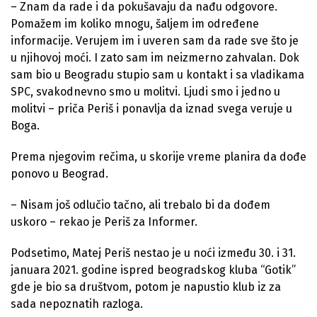
– Znam da rade i da pokušavaju da nađu odgovore.
Pomažem im koliko mnogu, šaljem im određene
informacije. Verujem im i uveren sam da rade sve što je
u njihovoj moći. I zato sam im neizmerno zahvalan. Dok
sam bio u Beogradu stupio sam u kontakt i sa vladikama
SPC, svakodnevno smo u molitvi. Ljudi smo i jedno u
molitvi – priča Periš i ponavlja da iznad svega veruje u
Boga.
Prema njegovim rečima, u skorije vreme planira da dođe
ponovo u Beograd.
– Nisam još odlučio tačno, ali trebalo bi da dođem
uskoro – rekao je Periš za Informer.
Podsetimo, Matej Periš nestao je u noći između 30. i 31.
januara 2021. godine ispred beogradskog kluba “Gotik”
gde je bio sa društvom, potom je napustio klub iz za
sada nepoznatih razloga.