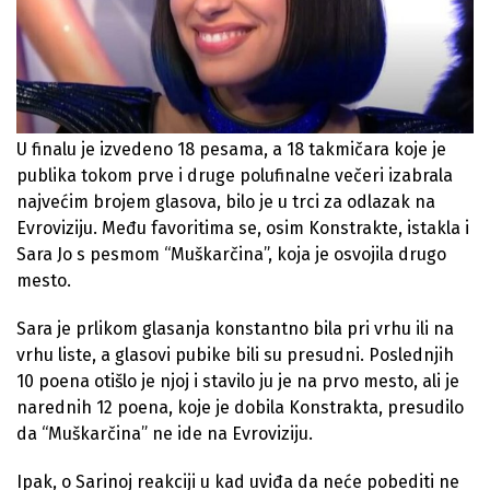
U finalu je izvedeno 18 pesama, a 18 takmičara koje je
publika tokom prve i druge polufinalne večeri izabrala
najvećim brojem glasova, bilo je u trci za odlazak na
Evroviziju. Među favoritima se, osim Konstrakte, istakla i
Sara Jo s pesmom “Muškarčina”, koja je osvojila drugo
mesto.
Sara je prlikom glasanja konstantno bila pri vrhu ili na
vrhu liste, a glasovi pubike bili su presudni. Poslednjih
10 poena otišlo je njoj i stavilo ju je na prvo mesto, ali je
narednih 12 poena, koje je dobila Konstrakta, presudilo
da “Muškarčina” ne ide na Evroviziju.
Ipak, o Sarinoj reakciji u kad uviđa da neće pobediti ne