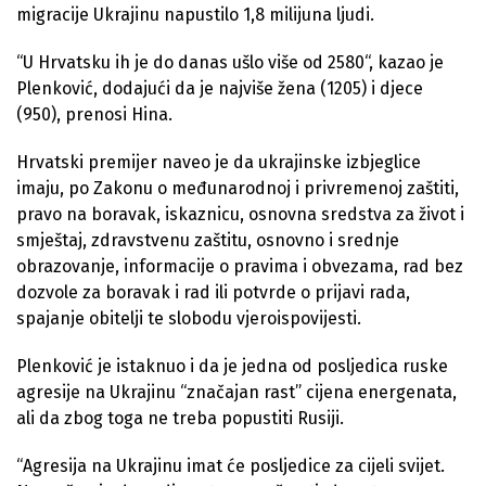
migracije Ukrajinu napustilo 1,8 milijuna ljudi.
“U Hrvatsku ih je do danas ušlo više od 2580“, kazao je
Plenković, dodajući da je najviše žena (1205) i djece
(950), prenosi Hina.
Hrvatski premijer naveo je da ukrajinske izbjeglice
imaju, po Zakonu o međunarodnoj i privremenoj zaštiti,
pravo na boravak, iskaznicu, osnovna sredstva za život i
smještaj, zdravstvenu zaštitu, osnovno i srednje
obrazovanje, informacije o pravima i obvezama, rad bez
dozvole za boravak i rad ili potvrde o prijavi rada,
spajanje obitelji te slobodu vjeroispovijesti.
Plenković je istaknuo i da je jedna od posljedica ruske
agresije na Ukrajinu “značajan rast” cijena energenata,
ali da zbog toga ne treba popustiti Rusiji.
“Agresija na Ukrajinu imat će posljedice za cijeli svijet.