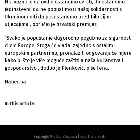
No, važno je da ovdje ostanemo čvrsti, da ostanemo
jedinstveni, da ne popustimo u našoj solidarnosti s
Ukrajinom niti da posustanemo pred bilo čijim
utjecajima”, poručio je hrvatski premijer.
“Svako je popuštanje dugoročno pogubno za sigurnost
cijele Europe. Stoga će vlada, zajedno s ostalim
europskim partnerima, pronalaziti odgovarajuće mjere
kako bi što je više moguće zaštitila naša kućanstva i
gospodarstvo“, dodao je Plenković, piše Fena.
Haber.ba
In this article:
Copyright © 2022 SVEvijesti | koje treba znati!