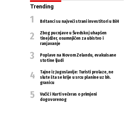
Trending
Britanci su najveći strani investitori u BiH
Zbog pucnjave u Švedskoj uhapšen
tinejdžer, osumnjičen za ubistvo i
ranjavanje
Poplave na Novom Zelandu, evakuisane
stotine ljudi
Tajne iz Jugoslavije: Turisti prolaze, ne
slute šta se krije u srcu planine uz bh.
granicu
Vučić i Kurti večeras o primjeni
dogovorenog