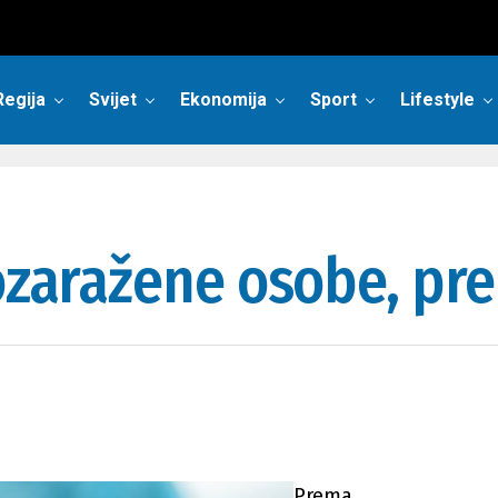
Regija
Svijet
Ekonomija
Sport
Lifestyle
vozaražene osobe, pr
Prema