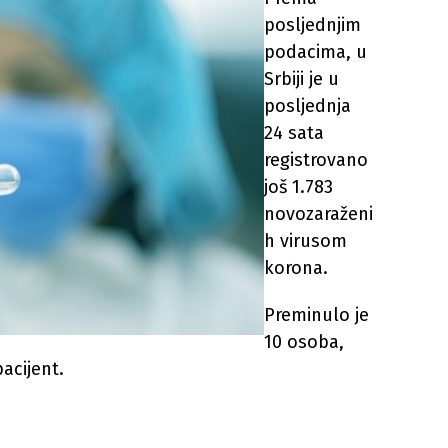
posljednjim
podacima, u
Srbiji je u
posljednja
24 sata
registrovano
još 1.783
novozaraženi
h virusom
korona.
Preminulo je
10 osoba,
acijent.