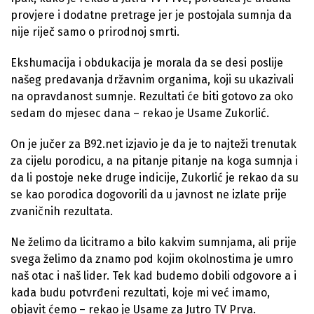
provjere i dodatne pretrage jer je postojala sumnja da
nije riječ samo o prirodnoj smrti.
Ekshumacija i obdukacija je morala da se desi poslije
našeg predavanja državnim organima, koji su ukazivali
na opravdanost sumnje. Rezultati će biti gotovo za oko
sedam do mjesec dana – rekao je Usame Zukorlić.
On je jučer za B92.net izjavio je da je to najteži trenutak
za cijelu porodicu, a na pitanje pitanje na koga sumnja i
da li postoje neke druge indicije, Zukorlić je rekao da su
se kao porodica dogovorili da u javnost ne izlate prije
zvaničnih rezultata.
Ne želimo da licitramo a bilo kakvim sumnjama, ali prije
svega želimo da znamo pod kojim okolnostima je umro
naš otac i naš lider. Tek kad budemo dobili odgovore a i
kada budu potvrđeni rezultati, koje mi već imamo,
objavit ćemo – rekao je Usame za Jutro TV Prva.