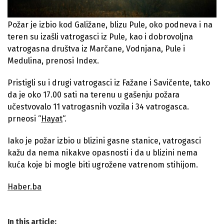
Požar je izbio kod Galižane, blizu Pule, oko podneva i na
teren su izašli vatrogasci iz Pule, kao i dobrovoljna
vatrogasna društva iz Marčane, Vodnjana, Pule i
Medulina, prenosi Index.
Pristigli su i drugi vatrogasci iz Fažane i Savičente, tako
da je oko 17.00 sati na terenu u gašenju požara
učestvovalo 11 vatrogasnih vozila i 34 vatrogasca.
prneosi “
Hayat
“.
Iako je požar izbio u blizini gasne stanice, vatrogasci
kažu da nema nikakve opasnosti i da u blizini nema
kuća koje bi mogle biti ugrožene vatrenom stihijom.
Haber.ba
In this article: