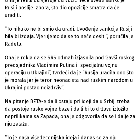
Ona je rekla da vjeruje da Vučić neće uvesti sankcije
Rusiji poslije izbora, što dio opozicije smatra da će
uraditi.
“To nikako ne bi smio da uradi. Uvođenje sankcija Rusiji
bila bi izdaja. Vjerujemo da se to neće desiti”, poručila je
Radeta.
Ona je rekla da se SRS odmah izjasnila podržavši ruskog
predsjednika Vladimira Putina i “specijalnu vojnu
operaciju u Ukrajini”, tvrdeći da je “Rusija uradila ono što
je morala jer je teror neonacista nad ruskim narodom u
Ukrajini postao neizdrživ”.
Na pitanje BETA-e da li ostaju pri ideji da u Srbiji treba
da postoje ruske vojne baze i da li bi to državu izložilo
neprilikama sa Zapada, ona je odgovorila da se i dalje za
nju zalažu.
“To je naša višedecenijska ideja i danas se za nju