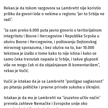
Rekao je da tokom razgovora sa Lambreht nije koristio
priliku da govori loše o nekima u regionu “jer to Srbija ne
radi”.
“Ja sam preko 6.000 puta javno govorio o teritorijalnom
integritetu i Bosne i Hercegovine i Republike Srpske u
okviru Bosne i Hercegovine, i poštovanju Dejtonskog
mirovnog sporazuma, i bez obzira na to, bar 10.000
tekstova je izašlo o tome kako to nije istina i kako se
samo čeka trenutak napada iz Srbije, i takve gluposti
više ne mogu čak ni da objašnjavam ili komentarišem”,
rekao je Vučić.
Vučić je istakao da je sa Lambreht “postigao saglasnost”
po pitanju političke i pravne prirode sukoba u Ukrajini.
Istakao je da mu je Lambreht na “izuzetno učtiv način”
prenela zahteve Nemačke i Evropske unije oko