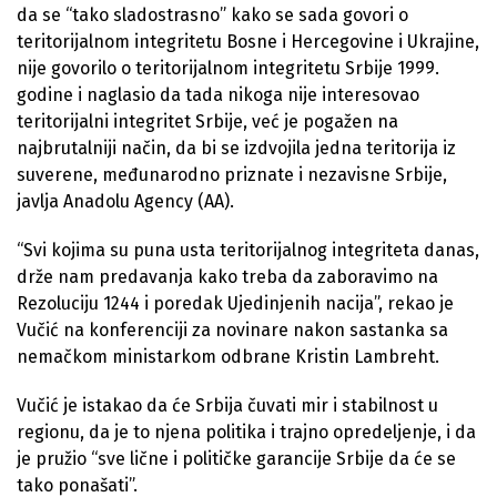
da se “tako sladostrasno” kako se sada govori o
teritorijalnom integritetu Bosne i Hercegovine i Ukrajine,
nije govorilo o teritorijalnom integritetu Srbije 1999.
godine i naglasio da tada nikoga nije interesovao
teritorijalni integritet Srbije, već je pogažen na
najbrutalniji način, da bi se izdvojila jedna teritorija iz
suverene, međunarodno priznate i nezavisne Srbije,
javlja Anadolu Agency (AA).
“Svi kojima su puna usta teritorijalnog integriteta danas,
drže nam predavanja kako treba da zaboravimo na
Rezoluciju 1244 i poredak Ujedinjenih nacija”, rekao je
Vučić na konferenciji za novinare nakon sastanka sa
nemačkom ministarkom odbrane Kristin Lambreht.
Vučić je istakao da će Srbija čuvati mir i stabilnost u
regionu, da je to njena politika i trajno opredeljenje, i da
je pružio “sve lične i političke garancije Srbije da će se
tako ponašati”.