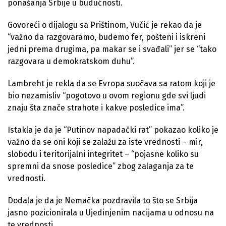
ponašanja Srbije u budućnosti.
Govoreći o dijalogu sa Prištinom, Vučić je rekao da je
“važno da razgovaramo, budemo fer, pošteni i iskreni
jedni prema drugima, pa makar se i svađali” jer se “tako
razgovara u demokratskom duhu”.
Lambreht je rekla da se Evropa suočava sa ratom koji je
bio nezamisliv “pogotovo u ovom regionu gde svi ljudi
znaju šta znače strahote i kakve posledice ima”.
Istakla je da je “Putinov napadački rat” pokazao koliko je
važno da se oni koji se zalažu za iste vrednosti – mir,
slobodu i teritorijalni integritet – “pojasne koliko su
spremni da snose posledice” zbog zalaganja za te
vrednosti.
Dodala je da je Nemačka pozdravila to što se Srbija
jasno pozicionirala u Ujedinjenim nacijama u odnosu na
te vrednosti.