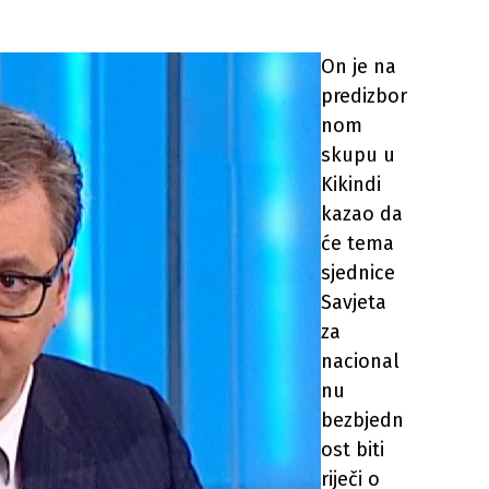
On je na
predizbor
nom
skupu u
Kikindi
kazao da
će tema
sjednice
Savjeta
za
nacional
nu
bezbjedn
ost biti
riječi o