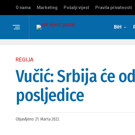
O nama
Marketing
Pošalji vijest
Pravila privatnosti
BiH
REGIJA
Vučić: Srbija će od
posljedice
Objavljeno
21. Marta 2022.