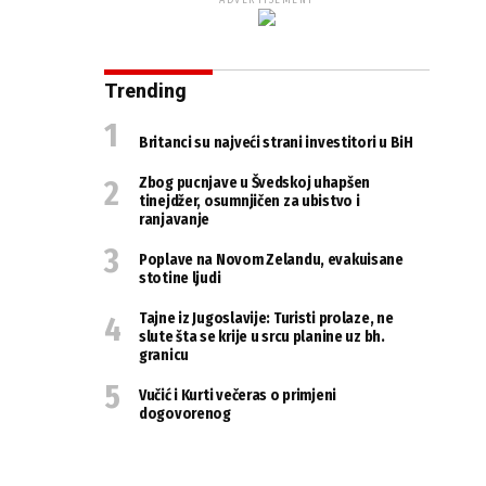
ADVERTISEMENT
Trending
Britanci su najveći strani investitori u BiH
Zbog pucnjave u Švedskoj uhapšen
tinejdžer, osumnjičen za ubistvo i
ranjavanje
Poplave na Novom Zelandu, evakuisane
stotine ljudi
Tajne iz Jugoslavije: Turisti prolaze, ne
slute šta se krije u srcu planine uz bh.
granicu
Vučić i Kurti večeras o primjeni
dogovorenog