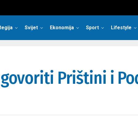
Regija
Svijet
Ekonomija
Sport
Lifestyle
govoriti Prištini i Po