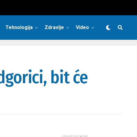
Tehnologija
Zdravlje
Video
dgorici, bit će