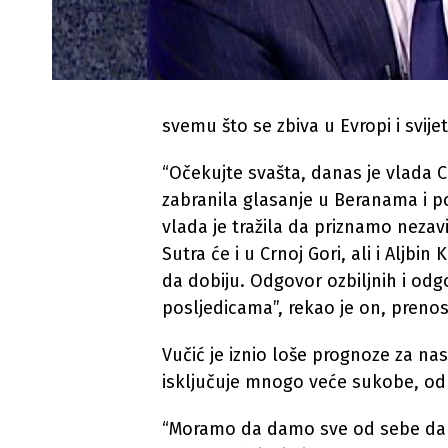
svemu što se zbiva u Evropi i svije
“Očekujte svašta, danas je vlada C
zabranila glasanje u Beranama i po
vlada je tražila da priznamo nezav
Sutra će i u Crnoj Gori, ali i Aljbi
da dobiju. Odgovor ozbiljnih i odgo
posljedicama”, rekao je on, prenos
Vučić je iznio loše prognoze za nas
isključuje mnogo veće sukobe, od 
“Moramo da damo sve od sebe da 