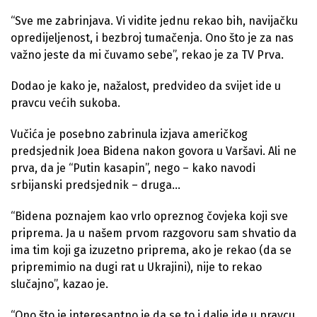
“Sve me zabrinjava. Vi vidite jednu rekao bih, navijačku
opredijeljenost, i bezbroj tumačenja. Ono što je za nas
važno jeste da mi čuvamo sebe”, rekao je za TV Prva.
Dodao je kako je, nažalost, predvideo da svijet ide u
pravcu većih sukoba.
Vučića je posebno zabrinula izjava američkog
predsjednik Joea Bidena nakon govora u Varšavi. Ali ne
prva, da je “Putin kasapin”, nego – kako navodi
srbijanski predsjednik – druga…
“Bidena poznajem kao vrlo opreznog čovjeka koji sve
priprema. Ja u našem prvom razgovoru sam shvatio da
ima tim koji ga izuzetno priprema, ako je rekao (da se
pripremimio na dugi rat u Ukrajini), nije to rekao
slučajno”, kazao je.
“Ono što je interesantno je da se to i dalje ide u pravcu