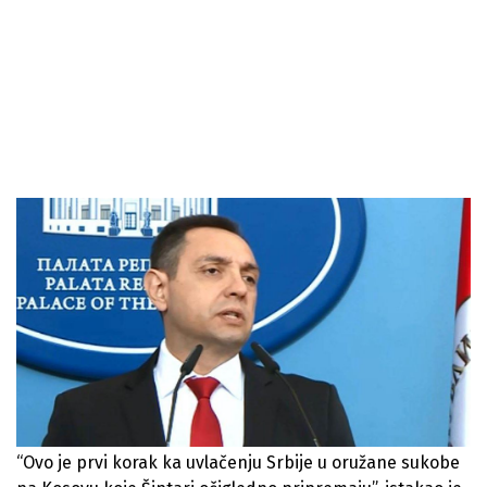
“Ovo je prvi korak ka uvlačenju Srbije u oružane sukobe