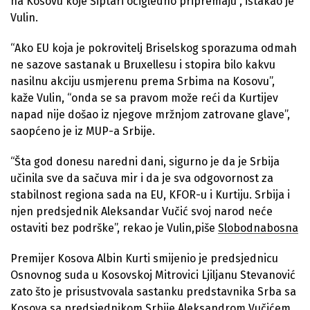
na Kosovu koje Šiptari očigledno pripremaju”, istakao je
Vulin.
“Ako EU koja je pokrovitelj Briselskog sporazuma odmah
ne sazove sastanak u Bruxellesu i stopira bilo kakvu
nasilnu akciju usmjerenu prema Srbima na Kosovu”,
kaže Vulin, “onda se sa pravom može reći da Kurtijev
napad nije došao iz njegove mržnjom zatrovane glave”,
saopćeno je iz MUP-a Srbije.
“Šta god donesu naredni dani, sigurno je da je Srbija
učinila sve da sačuva mir i da je sva odgovornost za
stabilnost regiona sada na EU, KFOR-u i Kurtiju. Srbija i
njen predsjednik Aleksandar Vučić svoj narod neće
ostaviti bez podrške”, rekao je Vulin,piše
Slobodnabosna
Premijer Kosova Albin Kurti smijenio je predsjednicu
Osnovnog suda u Kosovskoj Mitrovici Ljiljanu Stevanović
zato što je prisustvovala sastanku predstavnika Srba sa
Kosova sa predsjednikom Srbije Aleksandrom Vučićem,