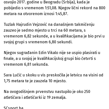
osvojio 2017. godine u Beogradu (Srbija), kada je
pobijedio s vremenom 1:51,08. Njegov lični rekord na 800
metara na otvorenom iznosi 1:45,87.
Tuzlak Hajrudin Vejzović na današnjem takmičenju
zauzeo je sedmo mjesto u trci na 60 metara, s
vremenom 6,82 sekunde, a u kvalifikacijama je bio prvi u
svojoj grupi s vremenom 6,80 sekundi.
Njegov sugrađanin Edin Vikalo nije se uspio plasirati u
finale, a u svojoj je kvalifikacijskoj grupi bio četvrti s
vremenom 6,81 sekunda.
Sara Lučić u skoku u vis preskočila je letvicu na visini od
1,75 metara te je zauzela 10 mjesto.
Na ovogodišnjem prvenstvu nastupilo je oko 250
atletičara i atletičarki iz 19 zemalja.
SCsport.ba