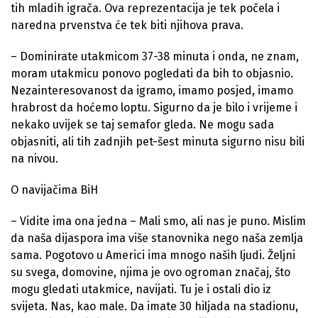
tih mladih igrača. Ova reprezentacija je tek počela i
naredna prvenstva će tek biti njihova prava.
– Dominirate utakmicom 37-38 minuta i onda, ne znam,
moram utakmicu ponovo pogledati da bih to objasnio.
Nezainteresovanost da igramo, imamo posjed, imamo
hrabrost da hoćemo loptu. Sigurno da je bilo i vrijeme i
nekako uvijek se taj semafor gleda. Ne mogu sada
objasniti, ali tih zadnjih pet-šest minuta sigurno nisu bili
na nivou.
O navijačima BiH
– Vidite ima ona jedna – Mali smo, ali nas je puno. Mislim
da naša dijaspora ima više stanovnika nego naša zemlja
sama. Pogotovo u Americi ima mnogo naših ljudi. Željni
su svega, domovine, njima je ovo ogroman značaj, što
mogu gledati utakmice, navijati. Tu je i ostali dio iz
svijeta. Nas, kao male. Da imate 30 hiljada na stadionu,