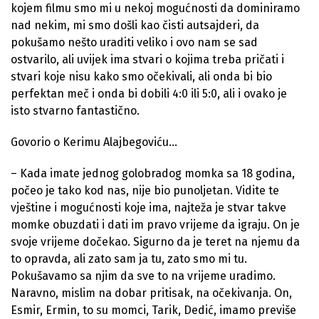
kojem filmu smo mi u nekoj mogućnosti da dominiramo
nad nekim, mi smo došli kao čisti autsajderi, da
pokušamo nešto uraditi veliko i ovo nam se sad
ostvarilo, ali uvijek ima stvari o kojima treba pričati i
stvari koje nisu kako smo očekivali, ali onda bi bio
perfektan meč i onda bi dobili 4:0 ili 5:0, ali i ovako je
isto stvarno fantastično.
Govorio o Kerimu Alajbegoviću…
– Kada imate jednog golobradog momka sa 18 godina,
počeo je tako kod nas, nije bio punoljetan. Vidite te
vještine i mogućnosti koje ima, najteža je stvar takve
momke obuzdati i dati im pravo vrijeme da igraju. On je
svoje vrijeme dočekao. Sigurno da je teret na njemu da
to opravda, ali zato sam ja tu, zato smo mi tu.
Pokušavamo sa njim da sve to na vrijeme uradimo.
Naravno, mislim na dobar pritisak, na očekivanja. On,
Esmir, Ermin, to su momci, Tarik, Dedić, imamo previše