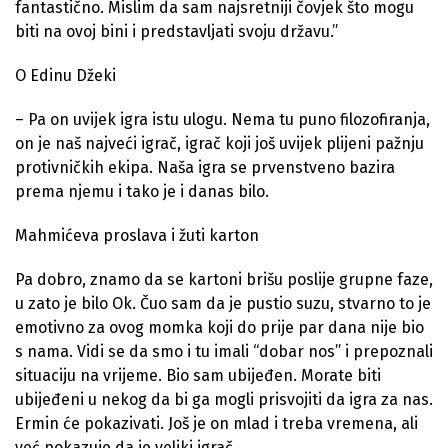
fantastično. Mislim da sam najsretniji čovjek što mogu
biti na ovoj bini i predstavljati svoju državu.”
O Edinu Džeki
– Pa on uvijek igra istu ulogu. Nema tu puno filozofiranja,
on je naš najveći igrač, igrač koji još uvijek plijeni pažnju
protivničkih ekipa. Naša igra se prvenstveno bazira
prema njemu i tako je i danas bilo.
Mahmićeva proslava i žuti karton
Pa dobro, znamo da se kartoni brišu poslije grupne faze,
u zato je bilo Ok. Čuo sam da je pustio suzu, stvarno to je
emotivno za ovog momka koji do prije par dana nije bio
s nama. Vidi se da smo i tu imali “dobar nos” i prepoznali
situaciju na vrijeme. Bio sam ubijeđen. Morate biti
ubijeđeni u nekog da bi ga mogli prisvojiti da igra za nas.
Ermin će pokazivati. Još je on mlad i treba vremena, ali
već pokazuje da je veliki igrač.