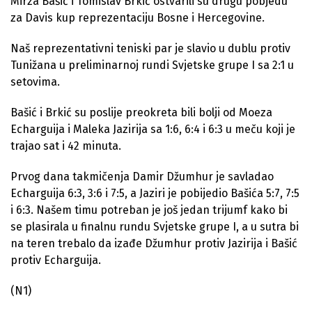
Mirza Bašić i Tomislav Brkić ostvarili su drugu pobjedu
za Davis kup reprezentaciju Bosne i Hercegovine.
Naš reprezentativni teniski par je slavio u dublu protiv
Tunižana u preliminarnoj rundi Svjetske grupe I sa 2:1 u
setovima.
Bašić i Brkić su poslije preokreta bili bolji od Moeza
Echarguija i Maleka Jazirija sa 1:6, 6:4 i 6:3 u meču koji je
trajao sat i 42 minuta.
Prvog dana takmičenja Damir Džumhur je savladao
Echarguija 6:3, 3:6 i 7:5, a Jaziri je pobijedio Bašića 5:7, 7:5
i 6:3. Našem timu potreban je još jedan trijumf kako bi
se plasirala u finalnu rundu Svjetske grupe I, a u sutra bi
na teren trebalo da izađe Džumhur protiv Jazirija i Bašić
protiv Echarguija.
(N1)