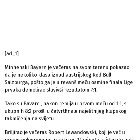
[ad_1]
Minhenski Bayern je večeras na svom terenu pokazao
da je nekoliko klasa iznad austrijskog Red Bull
Salzburga, pošto ga je u revanš meču osmine finala Lige
prvaka demolirao slavivši rezultatom 7:1.
Tako su Bavarci, nakon remija u prvom meču od 1:1, s
ukupnih 8:2 prošli u četvrtfinale najelitnijeg klupskog
takmičenja na svijetu.
Briljirao je večeras Robert Lewandowski, koji je već u
prvom poluvremenu, u roku od 11 minuta, stigao do hat-