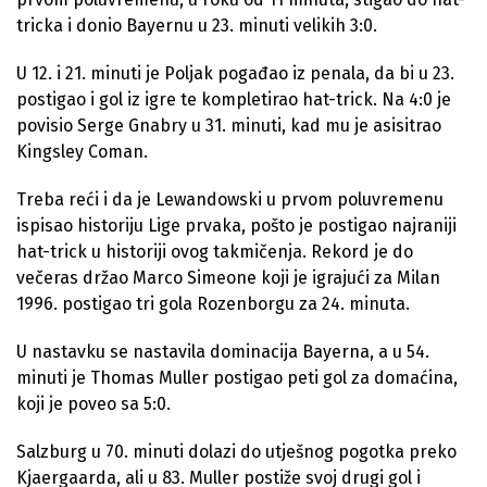
tricka i donio Bayernu u 23. minuti velikih 3:0.
U 12. i 21. minuti je Poljak pogađao iz penala, da bi u 23.
postigao i gol iz igre te kompletirao hat-trick. Na 4:0 je
povisio Serge Gnabry u 31. minuti, kad mu je asisitrao
Kingsley Coman.
Treba reći i da je Lewandowski u prvom poluvremenu
ispisao historiju Lige prvaka, pošto je postigao najraniji
hat-trick u historiji ovog takmičenja. Rekord je do
večeras držao Marco Simeone koji je igrajući za Milan
1996. postigao tri gola Rozenborgu za 24. minuta.
U nastavku se nastavila dominacija Bayerna, a u 54.
minuti je Thomas Muller postigao peti gol za domaćina,
koji je poveo sa 5:0.
Salzburg u 70. minuti dolazi do utješnog pogotka preko
Kjaergaarda, ali u 83. Muller postiže svoj drugi gol i