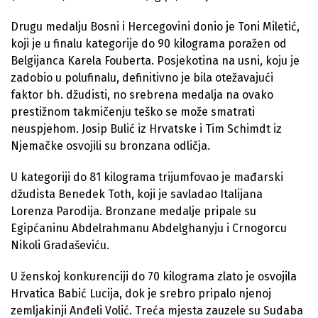
Drugu medalju Bosni i Hercegovini donio je Toni Miletić,
koji je u finalu kategorije do 90 kilograma poražen od
Belgijanca Karela Fouberta. Posjekotina na usni, koju je
zadobio u polufinalu, definitivno je bila otežavajući
faktor bh. džudisti, no srebrena medalja na ovako
prestižnom takmičenju teško se može smatrati
neuspjehom. Josip Bulić iz Hrvatske i Tim Schimdt iz
Njemačke osvojili su bronzana odličja.
U kategoriji do 81 kilograma trijumfovao je mađarski
džudista Benedek Toth, koji je savladao Italijana
Lorenza Parodija. Bronzane medalje pripale su
Egipćaninu Abdelrahmanu Abdelghanyju i Crnogorcu
Nikoli Gradaševiću.
U ženskoj konkurenciji do 70 kilograma zlato je osvojila
Hrvatica Babić Lucija, dok je srebro pripalo njenoj
zemljakinji Anđeli Volić. Treća mjesta zauzele su Sudaba