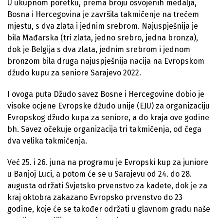
U ukupnom poretku, prema broju osvojenih medalja,
Bosna i Hercegovina je završila takmičenje na trećem
mjestu, s dva zlata i jednim srebrom. Najuspješnija je
bila Mađarska (tri zlata, jedno srebro, jedna bronza),
dok je Belgija s dva zlata, jednim srebrom i jednom
bronzom bila druga najuspješnija nacija na Evropskom
džudo kupu za seniore Sarajevo 2022.
I ovoga puta Džudo savez Bosne i Hercegovine dobio je
visoke ocjene Evropske džudo unije (EJU) za organizaciju
Evropskog džudo kupa za seniore, a do kraja ove godine
bh. Savez očekuje organizacija tri takmičenja, od čega
dva velika takmičenja.
Već 25. i 26. juna na programu je Evropski kup za juniore
u Banjoj Luci, a potom će se u Sarajevu od 24. do 28.
augusta održati Svjetsko prvenstvo za kadete, dok je za
kraj oktobra zakazano Evropsko prvenstvo do 23
godine, koje će se također održati u glavnom gradu naše