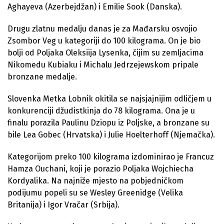
Aghayeva (Azerbejdžan) i Emilie Sook (Danska).
Drugu zlatnu medalju danas je za Mađarsku osvojio
Zsombor Veg u kategoriji do 100 kilograma. On je bio
bolji od Poljaka Oleksiija Lysenka, čijim su zemljacima
Nikomedu Kubiaku i Michalu Jedrzejewskom pripale
bronzane medalje.
Slovenka Metka Lobnik okitila se najsjajnijim odličjem u
konkurenciji džudistkinja do 78 kilograma. Ona je u
finalu porazila Paulinu Dziopu iz Poljske, a bronzane su
bile Lea Gobec (Hrvatska) i Julie Hoelterhoff (Njemačka).
Kategorijom preko 100 kilograma izdominirao je Francuz
Hamza Ouchani, koji je porazio Poljaka Wojchiecha
Kordyalika. Na najniže mjesto na pobjedničkom
podijumu popeli su se Wesley Greenidge (Velika
Britanija) i Igor Vračar (Srbija).